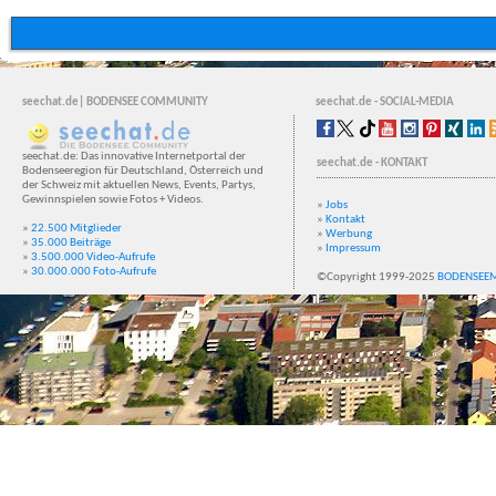
seechat.de| BODENSEE COMMUNITY
seechat.de - SOCIAL-MEDIA
seechat.de: Das innovative Internetportal der
seechat.de - KONTAKT
Bodenseeregion für Deutschland, Österreich und
der Schweiz mit aktuellen News, Events, Partys,
Gewinnspielen sowie Fotos + Videos.
»
Jobs
»
Kontakt
»
22.500 Mitglieder
»
Werbung
»
35.000 Beiträge
»
Impressum
»
3.500.000 Video-Aufrufe
»
30.000.000 Foto-Aufrufe
©Copyright 1999-2025
BODENSEE