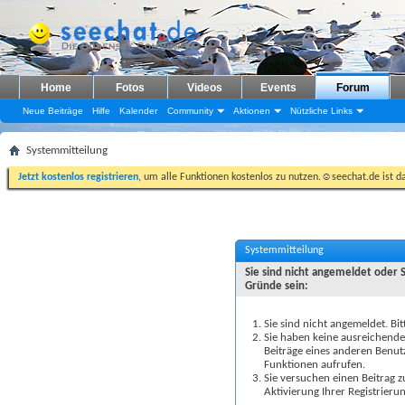
Home
Fotos
Videos
Events
Forum
Neue Beiträge
Hilfe
Kalender
Community
Aktionen
Nützliche Links
Systemmitteilung
Jetzt kostenlos registrieren
, um alle Funktionen kostenlos zu nutzen.☺seechat.de ist d
Systemmitteilung
Sie sind nicht angemeldet oder 
Gründe sein:
Sie sind nicht angemeldet. Bit
Sie haben keine ausreichenden
Beiträge eines anderen Benut
Funktionen aufrufen.
Sie versuchen einen Beitrag 
Aktivierung Ihrer Registrierun