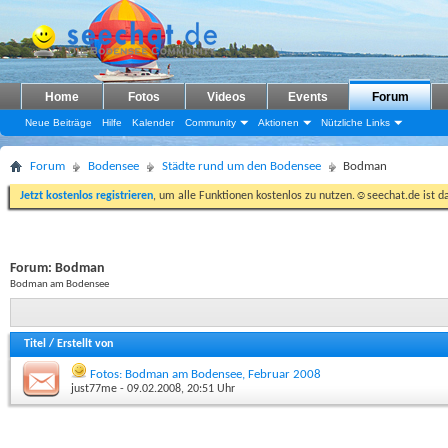
Home
Fotos
Videos
Events
Forum
Neue Beiträge
Hilfe
Kalender
Community
Aktionen
Nützliche Links
Forum
Bodensee
Städte rund um den Bodensee
Bodman
Jetzt kostenlos registrieren
, um alle Funktionen kostenlos zu nutzen.☺seechat.de ist d
Forum:
Bodman
Bodman am Bodensee
Titel
/
Erstellt von
Fotos: Bodman am Bodensee, Februar 2008
just77me
- 09.02.2008, 20:51 Uhr