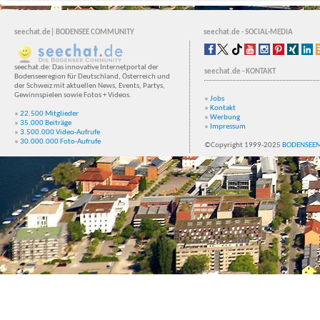
seechat.de| BODENSEE COMMUNITY
seechat.de - SOCIAL-MEDIA
seechat.de: Das innovative Internetportal der
seechat.de - KONTAKT
Bodenseeregion für Deutschland, Österreich und
der Schweiz mit aktuellen News, Events, Partys,
Gewinnspielen sowie Fotos + Videos.
»
Jobs
»
Kontakt
»
22.500 Mitglieder
»
Werbung
»
35.000 Beiträge
»
Impressum
»
3.500.000 Video-Aufrufe
»
30.000.000 Foto-Aufrufe
©Copyright 1999-2025
BODENSEE