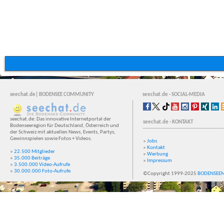
seechat.de| BODENSEE COMMUNITY
seechat.de - SOCIAL-MEDIA
seechat.de: Das innovative Internetportal der
seechat.de - KONTAKT
Bodenseeregion für Deutschland, Österreich und
der Schweiz mit aktuellen News, Events, Partys,
Gewinnspielen sowie Fotos + Videos.
»
Jobs
»
Kontakt
»
22.500 Mitglieder
»
Werbung
»
35.000 Beiträge
»
Impressum
»
3.500.000 Video-Aufrufe
»
30.000.000 Foto-Aufrufe
©Copyright 1999-2025
BODENSEE