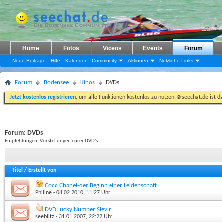
Home
Fotos
Videos
Events
Forum
Neue Beiträge
Hilfe
Kalender
Community
Aktionen
Nützliche Links
Forum
Bodensee
Kinos
DVDs
Jetzt kostenlos registrieren
, um alle Funktionen kostenlos zu nutzen.☺seechat.de ist d
Forum:
DVDs
Empfehlungen, Vorstellungen eurer DVD's.
Titel
/
Erstellt von
Coco Chanel-der Beginn einer Leidenschaft
Philine
- 08.02.2010, 11:27 Uhr
DVD Lucky Number Slevin
seeblitz
- 31.01.2007, 22:22 Uhr