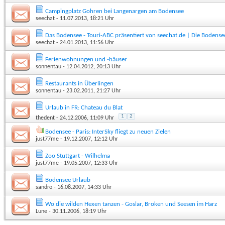
Campingplatz Gohren bei Langenargen am Bodensee
seechat
- 11.07.2013, 18:21 Uhr
Das Bodensee - Touri-ABC präsentiert von seechat.de | Die Boden
seechat
- 24.01.2013, 11:56 Uhr
Ferienwohnungen und -häuser
sonnentau
- 12.04.2012, 20:13 Uhr
Restaurants in Überlingen
sonnentau
- 23.02.2011, 21:27 Uhr
Urlaub in FR: Chateau du Blat
1
2
thedent
- 24.12.2006, 11:09 Uhr
Bodensee - Paris: InterSky fliegt zu neuen Zielen
just77me
- 19.12.2007, 12:12 Uhr
Zoo Stuttgart - Wilhelma
just77me
- 19.05.2007, 12:33 Uhr
Bodensee Urlaub
sandro
- 16.08.2007, 14:33 Uhr
Wo die wilden Hexen tanzen - Goslar, Broken und Seesen im Harz
Lune
- 30.11.2006, 18:19 Uhr