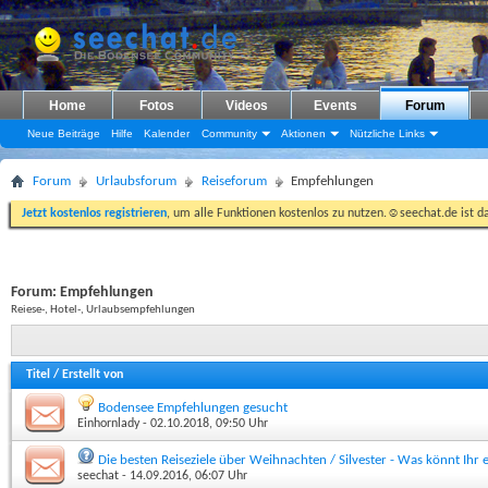
Home
Fotos
Videos
Events
Forum
Neue Beiträge
Hilfe
Kalender
Community
Aktionen
Nützliche Links
Forum
Urlaubsforum
Reiseforum
Empfehlungen
Jetzt kostenlos registrieren
, um alle Funktionen kostenlos zu nutzen.☺seechat.de ist d
Forum:
Empfehlungen
Reiese-, Hotel-, Urlaubsempfehlungen
Titel
/
Erstellt von
Bodensee Empfehlungen gesucht
Einhornlady
- 02.10.2018, 09:50 Uhr
Die besten Reiseziele über Weihnachten / Silvester - Was könnt Ihr
seechat
- 14.09.2016, 06:07 Uhr