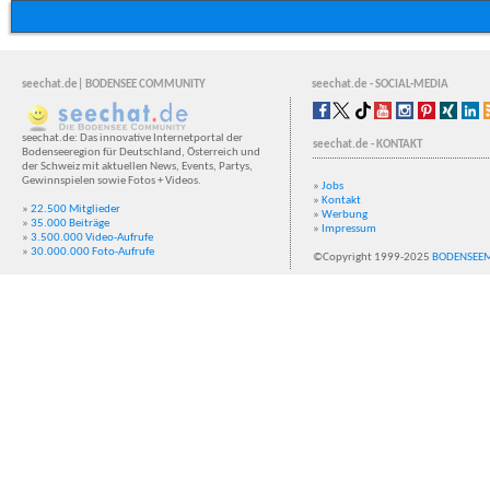
seechat.de| BODENSEE COMMUNITY
seechat.de - SOCIAL-MEDIA
seechat.de: Das innovative Internetportal der
seechat.de - KONTAKT
Bodenseeregion für Deutschland, Österreich und
der Schweiz mit aktuellen News, Events, Partys,
Gewinnspielen sowie Fotos + Videos.
»
Jobs
»
Kontakt
»
22.500 Mitglieder
»
Werbung
»
35.000 Beiträge
»
Impressum
»
3.500.000 Video-Aufrufe
»
30.000.000 Foto-Aufrufe
©Copyright 1999-2025
BODENSEE