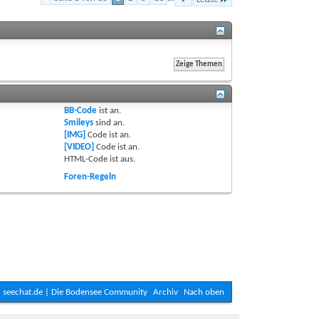
BB-Code
ist
an
.
Smileys
sind
an
.
[IMG]
Code ist
an
.
[VIDEO]
Code ist
an
.
HTML-Code ist
aus
.
Foren-Regeln
seechat.de | Die Bodensee Community
Archiv
Nach oben