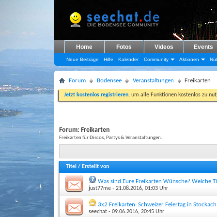
Home
Fotos
Videos
Events
Neue Beiträge
Hilfe
Kalender
Community
Aktionen
Nüt
Forum
Bodensee
Veranstaltungen
Freikarten
Jetzt kostenlos registrieren
, um alle Funktionen kostenlos zu nu
Forum:
Freikarten
Freikarten für Discos, Partys & Veranstaltungen.
Titel
/
Erstellt von
Was sind Eure Freikarten Wünsche? Welche Tic
just77me
- 21.08.2016, 01:03 Uhr
3x2 Freikarten: Schweizer Feiertag in Stockac
seechat
- 09.06.2016, 20:45 Uhr