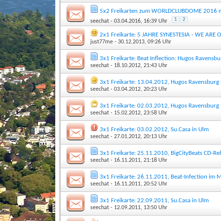
5x2 Freikarten zum WORLDCLUBDOME 2016 mi
1
2
seechat
- 03.04.2016, 16:39 Uhr
2x1 Freikarte: 5 JAHRE SYNESTESIA - WE ARE 
just77me
- 30.12.2013, 09:26 Uhr
3x1 Freikarte: Beat Inflection: Hugos Ravensb
seechat
- 18.10.2012, 21:43 Uhr
3x1 Freikarte: 13.04.2012, Hugos Ravensburg
seechat
- 03.04.2012, 20:23 Uhr
3x1 Freikarte: 02.03.2012, Hugos Ravensburg
seechat
- 15.02.2012, 23:58 Uhr
3x1 Freikarte: 03.02.2012, Su.Casa in Ulm
seechat
- 27.01.2012, 20:13 Uhr
3x1 Freikarte: 25.11.2010, BigCityBeats CD-Re
seechat
- 16.11.2011, 21:18 Uhr
3x1 Freikarte: 26.11.2011, Beat-Infection i
seechat
- 16.11.2011, 20:52 Uhr
3x1 Freikarte: 22.09.2011, Su.Casa in Ulm
seechat
- 12.09.2011, 13:50 Uhr