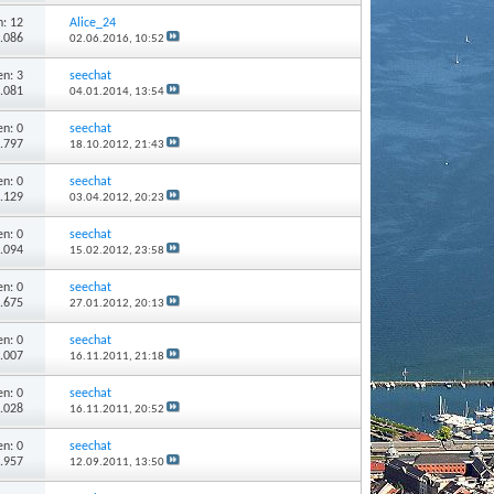
: 12
Alice_24
5.086
02.06.2016,
10:52
n: 3
seechat
2.081
04.01.2014,
13:54
n: 0
seechat
1.797
18.10.2012,
21:43
n: 0
seechat
2.129
03.04.2012,
20:23
n: 0
seechat
2.094
15.02.2012,
23:58
n: 0
seechat
1.675
27.01.2012,
20:13
n: 0
seechat
2.007
16.11.2011,
21:18
n: 0
seechat
2.028
16.11.2011,
20:52
n: 0
seechat
1.957
12.09.2011,
13:50