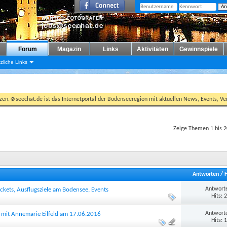
Forum
Magazin
Links
Aktivitäten
Gewinnspiele
zliche Links
tzen.☺seechat.de ist das Internetportal der Bodenseeregion mit aktuellen News, Events, Ver
Zeige Themen 1 bis 2
Antworten
/
Antworte
kets, Ausflugsziele am Bodensee, Events
Hits: 
Antworte
h mit Annemarie Eilfeld am 17.06.2016
Hits: 