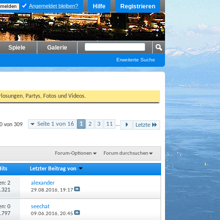
Angemeldet bleiben?
Hilfe
Registrieren
Spiele
Galerie
Erweiterte Suche
losungen, Partys, Fotos und Videos.
Seite 1 von 16
1
2
3
11
...
0 von 309
Letzte
Forum-Optionen
Forum durchsuchen
Hits
Letzter Beitrag von
n: 2
alexander
2.321
29.08.2016,
19:17
n: 0
seechat
1.797
09.06.2016,
20:45