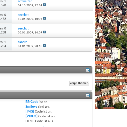
n: 1
schweizer
2.570
04.10.2009,
22:14
n: 0
seechat
3.472
12.06.2009,
10:04
n: 0
seechat
2.258
06.01.2009,
14:09
n: 1
sandro
4.234
04.01.2009,
20:13
BB-Code
ist
an
.
Smileys
sind
an
.
[IMG]
Code ist
an
.
[VIDEO]
Code ist
an
.
HTML-Code ist
aus
.