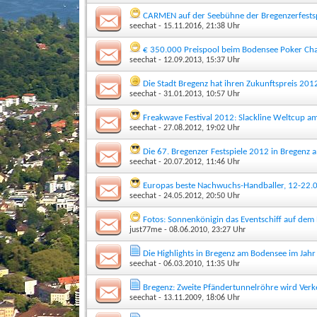
CARMEN auf der Seebühne der Bregenzerfests
seechat
- 15.11.2016, 21:38 Uhr
€ 350.000 Preispool beim Bodensee Poker Ch
seechat
- 12.09.2013, 15:37 Uhr
Die Stadt Bregenz hat ihren Zukunftspreis 201
seechat
- 31.01.2013, 10:57 Uhr
Freakwave Festival 2012: Slackline Weltcup a
seechat
- 27.08.2012, 19:02 Uhr
Die 67. Bregenzer Festspiele 2012 in Bregenz 
seechat
- 20.07.2012, 11:46 Uhr
Europas beste Nachwuchs-Handballer, 12-22.
seechat
- 24.05.2012, 20:50 Uhr
Fotos: Sonnenkönigin das Eventschiff auf dem
just77me
- 08.06.2010, 23:27 Uhr
Die Highlights in Bregenz am Bodensee im Jah
seechat
- 06.03.2010, 11:35 Uhr
Bregenz: Zweite Pfändertunnelröhre wird Verk
seechat
- 13.11.2009, 18:06 Uhr