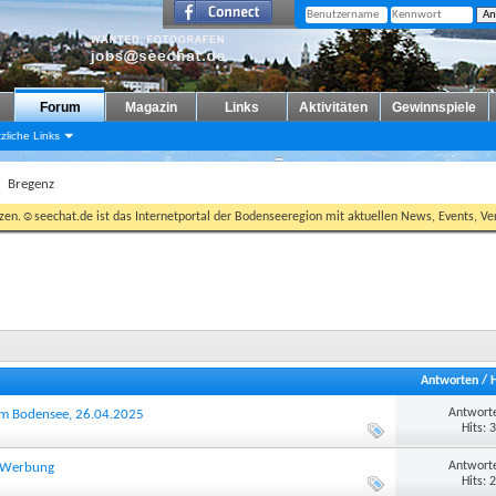
Forum
Magazin
Links
Aktivitäten
Gewinnspiele
zliche Links
Bregenz
tzen.☺seechat.de ist das Internetportal der Bodenseeregion mit aktuellen News, Events, Ver
Antworten
/
Antworte
 am Bodensee, 26.04.2025
Hits: 
Antworte
ür Werbung
Hits: 