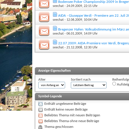
Bodensee Poker Championship 2009 in Brege
seechat
- 24.09.2009, 22:15 Uhr
AIDA - Giuseppe Verdi - Premiere am 22. Juli
seechat
- 12.06.2009, 10:04 Uhr
Bregenzer Hafen: Volksabstimmung im März a
seechat
- 06.01.2009, 14:09 Uhr
22.07.2009: AIDA-Premiere von Verdi, Bregen
seechat
- 21.12.2008, 12:30 Uhr
Anzeige-Eigenschaften
Alter
Sortiert nach
Reihenfolg
Aufstei
Symbol-Legende
Enthält ungelesene Beiträge
Enthält keine neuen Beiträge
Beliebtes Thema mit neuen Beiträgen
Beliebtes Thema ohne neue Beiträge
Thema geschlossen