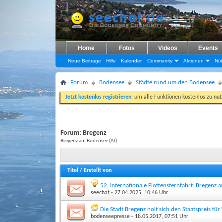
Home
Fotos
Videos
Events
Neue Beiträge
Hilfe
Kalender
Community
Aktionen
Nüt
Forum
Bodensee
Städte rund um den Bodensee
Jetzt kostenlos registrieren
, um alle Funktionen kostenlos zu nu
Forum:
Bregenz
Bregenz am Bodensee (AT)
Titel
/
Erstellt von
52. Internationale Flottensternfahrt: Bregenz
seechat
- 27.04.2025, 10:46 Uhr
Die Stadt Bregenz holt sich den Staatspreis f
bodenseepresse
- 18.05.2017, 07:51 Uhr