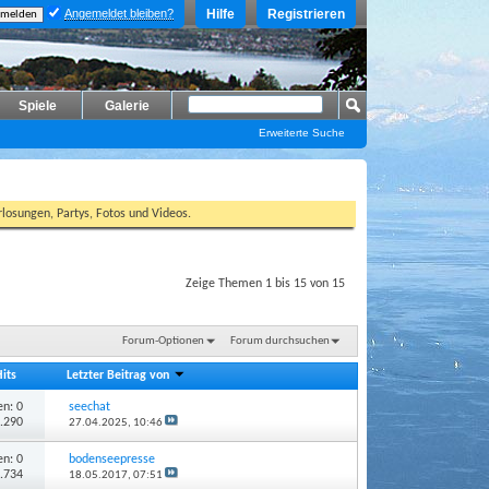
Angemeldet bleiben?
Hilfe
Registrieren
Spiele
Galerie
Erweiterte Suche
losungen, Partys, Fotos und Videos.
Zeige Themen 1 bis 15 von 15
Forum-Optionen
Forum durchsuchen
Hits
Letzter Beitrag von
n: 0
seechat
3.290
27.04.2025,
10:46
n: 0
bodenseepresse
2.734
18.05.2017,
07:51