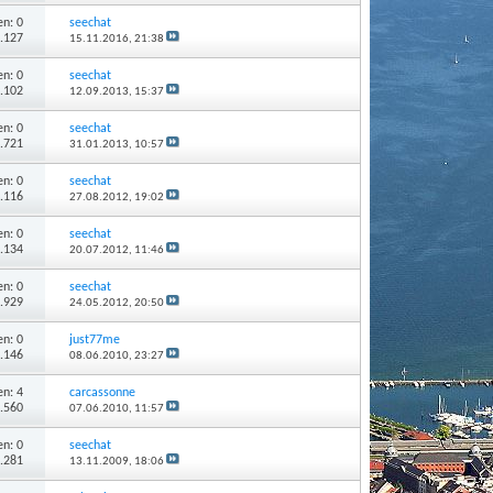
n: 0
seechat
2.127
15.11.2016,
21:38
n: 0
seechat
2.102
12.09.2013,
15:37
n: 0
seechat
1.721
31.01.2013,
10:57
n: 0
seechat
2.116
27.08.2012,
19:02
n: 0
seechat
2.134
20.07.2012,
11:46
n: 0
seechat
1.929
24.05.2012,
20:50
n: 0
just77me
3.146
08.06.2010,
23:27
n: 4
carcassonne
4.560
07.06.2010,
11:57
n: 0
seechat
2.281
13.11.2009,
18:06