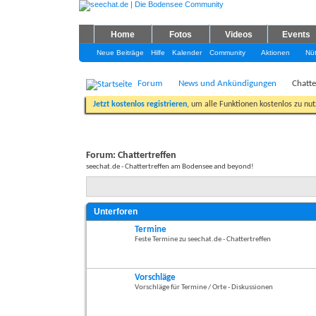
Home
Fotos
Videos
Events
Neue Beiträge
Hilfe
Kalender
Community
Aktionen
Nüt
Forum
News und Ankündigungen
Chatte
Jetzt kostenlos registrieren
, um alle Funktionen kostenlos zu nu
Forum:
Chattertreffen
seechat.de - Chattertreffen am Bodensee and beyond!
Unterforen
Termine
Feste Termine zu seechat.de - Chattertreffen
Vorschläge
Vorschläge für Termine / Orte - Diskussionen