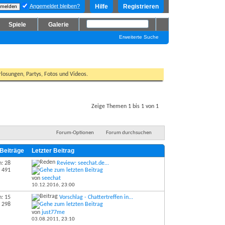
Angemeldet bleiben?
Hilfe
Registrieren
Spiele
Galerie
Erweiterte Suche
losungen, Partys, Fotos und Videos.
Zeige Themen 1 bis 1 von 1
Forum-Optionen
Forum durchsuchen
 Beiträge
Letzter Beitrag
: 28
Review: seechat.de...
: 491
von
seechat
10.12.2016,
23:00
: 15
Vorschlag - Chattertreffen in...
: 298
von
just77me
03.08.2011,
23:10