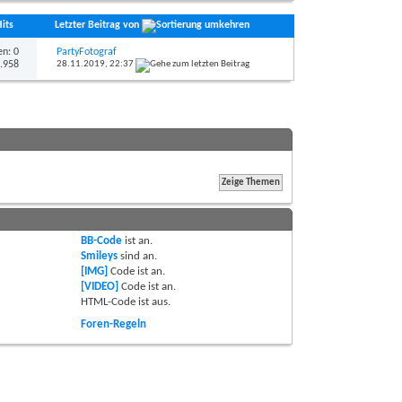
Hits
Letzter Beitrag von
n: 0
PartyFotograf
2.958
28.11.2019,
22:37
BB-Code
ist
an
.
Smileys
sind
an
.
[IMG]
Code ist
an
.
[VIDEO]
Code ist
an
.
HTML-Code ist
aus
.
Foren-Regeln