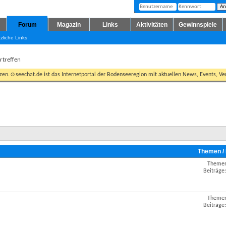
Forum
Magazin
Links
Aktivitäten
Gewinnspiele
zliche Links
rtreffen
tzen.☺seechat.de ist das Internetportal der Bodenseeregion mit aktuellen News, Events, Ver
Themen /
Themen
RSS-
Beiträge
Feed
dieses
Forums
anzeigen
Themen
RSS-
Beiträge
Feed
dieses
Forums