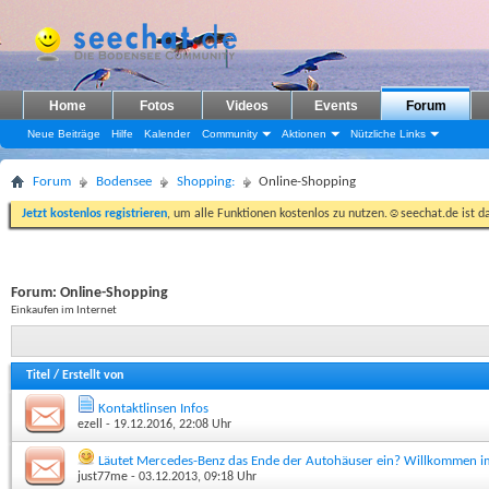
Home
Fotos
Videos
Events
Forum
Neue Beiträge
Hilfe
Kalender
Community
Aktionen
Nützliche Links
Forum
Bodensee
Shopping:
Online-Shopping
Jetzt kostenlos registrieren
, um alle Funktionen kostenlos zu nutzen.☺seechat.de ist d
Forum:
Online-Shopping
Einkaufen im Internet
Titel
/
Erstellt von
Kontaktlinsen Infos
ezell
- 19.12.2016, 22:08 Uhr
Läutet Mercedes-Benz das Ende der Autohäuser ein? Willkommen im
just77me
- 03.12.2013, 09:18 Uhr