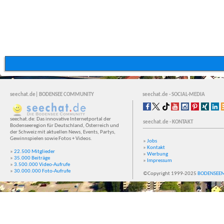
seechat.de| BODENSEE COMMUNITY
seechat.de - SOCIAL-MEDIA
seechat.de: Das innovative Internetportal der
seechat.de - KONTAKT
Bodenseeregion für Deutschland, Österreich und
der Schweiz mit aktuellen News, Events, Partys,
Gewinnspielen sowie Fotos + Videos.
»
Jobs
»
Kontakt
»
22.500 Mitglieder
»
Werbung
»
35.000 Beiträge
»
Impressum
»
3.500.000 Video-Aufrufe
»
30.000.000 Foto-Aufrufe
©Copyright 1999-2025
BODENSEE