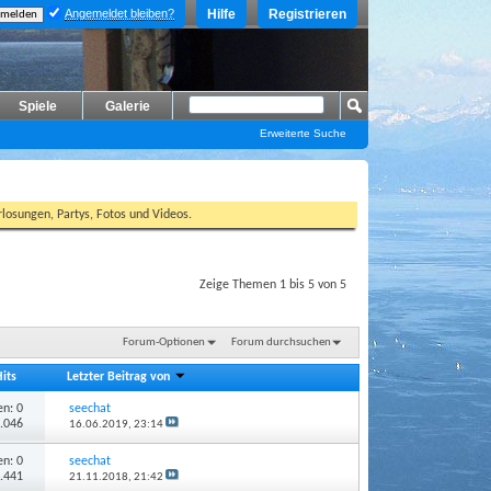
Angemeldet bleiben?
Hilfe
Registrieren
Spiele
Galerie
Erweiterte Suche
losungen, Partys, Fotos und Videos.
Zeige Themen 1 bis 5 von 5
Forum-Optionen
Forum durchsuchen
Hits
Letzter Beitrag von
n: 0
seechat
2.046
16.06.2019,
23:14
n: 0
seechat
1.441
21.11.2018,
21:42