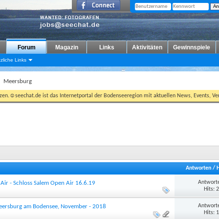
Forum
Magazin
Links
Aktivitäten
Gewinnspiele
zliche Links
Meersburg
tzen.☺seechat.de ist das Internetportal der Bodenseeregion mit aktuellen News, Events, Ver
Antworten
/
Antworte
 Air - Schloss Salem Open Air 16.6.19
Hits: 
Antworte
eersburg am Bodensee, November - 2018
Hits: 