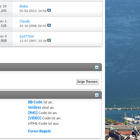
: 19
kleksi
6.245
05.02.2012,
16:06
n: 1
Claudy
2.526
01.10.2008,
06:45
n: 4
just77me
2.808
12.07.2007,
23:36
BB-Code
ist
an
.
Smileys
sind
an
.
[IMG]
Code ist
an
.
[VIDEO]
Code ist
an
.
HTML-Code ist
aus
.
Foren-Regeln