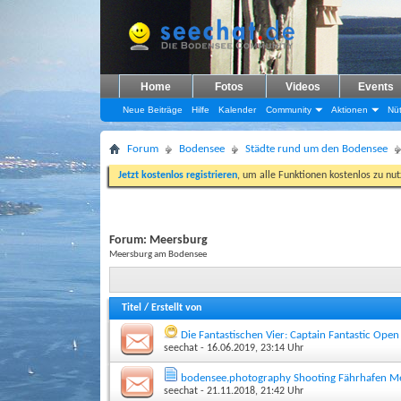
Home
Fotos
Videos
Events
Neue Beiträge
Hilfe
Kalender
Community
Aktionen
Nüt
Forum
Bodensee
Städte rund um den Bodensee
Jetzt kostenlos registrieren
, um alle Funktionen kostenlos zu nu
Forum:
Meersburg
Meersburg am Bodensee
Titel
/
Erstellt von
Die Fantastischen Vier: Captain Fantastic Open
seechat
- 16.06.2019, 23:14 Uhr
bodensee.photography Shooting Fährhafen M
seechat
- 21.11.2018, 21:42 Uhr