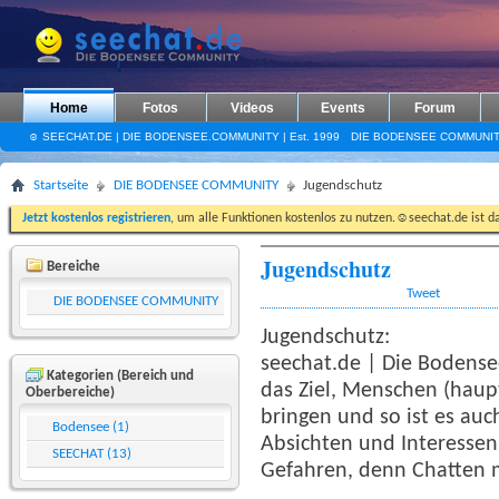
Home
Fotos
Videos
Events
Forum
☺ SEECHAT.DE | DIE BODENSEE.COMMUNITY | Est. 1999
DIE BODENSEE COMMUNI
Startseite
DIE BODENSEE COMMUNITY
Jugendschutz
Jetzt kostenlos registrieren
, um alle Funktionen kostenlos zu nutzen.☺seechat.de ist d
Jugendschutz
Bereiche
Tweet
DIE BODENSEE COMMUNITY
Jugendschutz:
seechat.de | Die Bodense
Kategorien (Bereich und
das Ziel, Menschen (hau
Oberbereiche)
bringen und so ist es auc
Bodensee (1)
Absichten und Interessen.
SEECHAT (13)
Gefahren, denn Chatten m