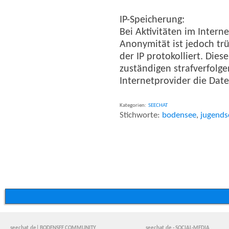
IP-Speicherung:
Bei Aktivitäten im Intern
Anonymität ist jedoch trü
der IP protokolliert. Die
zuständigen strafverfolg
Internetprovider die Dat
Kategorien:
SEECHAT
Stichworte:
bodensee
,
jugends
seechat.de| BODENSEE COMMUNITY
seechat.de - SOCIAL-MEDIA