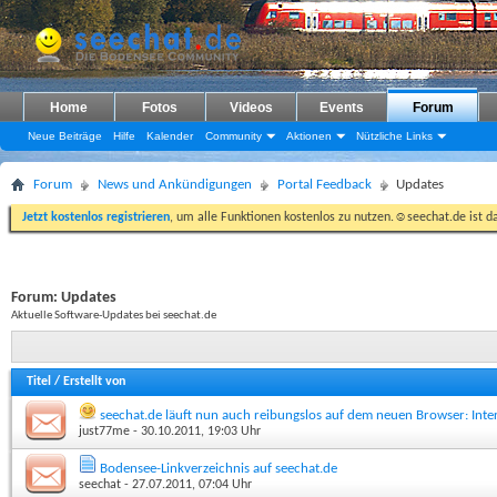
Home
Fotos
Videos
Events
Forum
Neue Beiträge
Hilfe
Kalender
Community
Aktionen
Nützliche Links
Forum
News und Ankündigungen
Portal Feedback
Updates
Jetzt kostenlos registrieren
, um alle Funktionen kostenlos zu nutzen.☺seechat.de ist d
Forum:
Updates
Aktuelle Software-Updates bei seechat.de
Titel
/
Erstellt von
seechat.de läuft nun auch reibungslos auf dem neuen Browser: Inte
just77me
- 30.10.2011, 19:03 Uhr
Bodensee-Linkverzeichnis auf seechat.de
seechat
- 27.07.2011, 07:04 Uhr