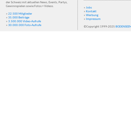
der Schweiz mit aktuellen News, Events, Partys,
Gewinnspielen sowie Fotos + Videos.
»
Jobs
»
Kontakt
»
22.500 Mitglieder
»
Werbung
»
35.000 Beiträge
»
Impressum
»
3.500.000 Video-Aufrufe
»
30.000.000 Foto-Aufrufe
©Copyright 1999-2025
BODENSEE