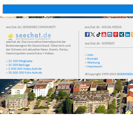
seechat.de| BODENSEE COMMUNITY
seechat.de - SOCIAL-MEDIA
seechat.de: Das innovative Internetportal der
seechat.de - KONTAKT
Bodenseeregion für Deutschland, Österreich und
der Schweiz mit aktuellen News, Events, Partys,
Gewinnspielen sowie Fotos + Videos.
»
Jobs
»
Kontakt
»
22.500 Mitglieder
»
Werbung
»
35.000 Beiträge
»
Impressum
»
3.500.000 Video-Aufrufe
»
30.000.000 Foto-Aufrufe
©Copyright 1999-2025
BODENSEE