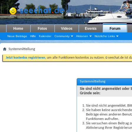
Home
Fotos
Videos
Events
Forum
Neue Beiträge
Hilfe
Kalender
Community
Aktionen
Nützliche Links
Systemmitteilung
Jetzt kostenlos registrieren
, um alle Funktionen kostenlos zu nutzen.☺seechat.de ist d
Systemmitteilung
Sie sind nicht angemeldet oder 
Gründe sein:
Sie sind nicht angemeldet. Bit
Sie haben keine ausreichenden
Beiträge eines anderen Benut
Funktionen aufrufen.
Sie versuchen einen Beitrag 
Aktivierung Ihrer Registrierun