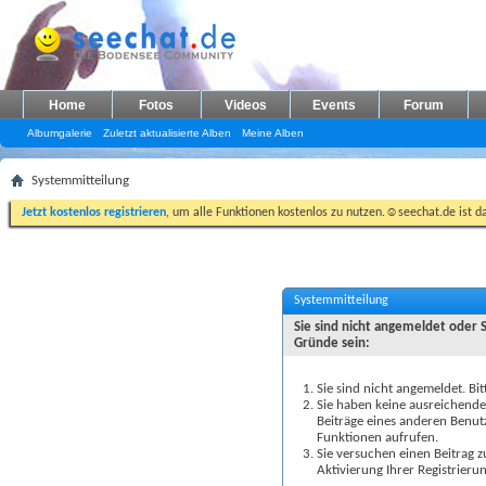
Home
Fotos
Videos
Events
Forum
Albumgalerie
Zuletzt aktualisierte Alben
Meine Alben
Systemmitteilung
Jetzt kostenlos registrieren
, um alle Funktionen kostenlos zu nutzen.☺seechat.de ist d
Systemmitteilung
Sie sind nicht angemeldet oder 
Gründe sein:
Sie sind nicht angemeldet. Bit
Sie haben keine ausreichenden
Beiträge eines anderen Benut
Funktionen aufrufen.
Sie versuchen einen Beitrag 
Aktivierung Ihrer Registrierun