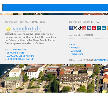
seechat.de| BODENSEE COMMUNITY
seechat.de - SOCIAL-MEDIA
seechat.de: Das innovative Internetportal der
seechat.de - KONTAKT
Bodenseeregion für Deutschland, Österreich und
der Schweiz mit aktuellen News, Events, Partys,
Gewinnspielen sowie Fotos + Videos.
»
Jobs
»
Kontakt
»
22.500 Mitglieder
»
Werbung
»
35.000 Beiträge
»
Impressum
»
3.500.000 Video-Aufrufe
»
30.000.000 Foto-Aufrufe
©Copyright 1999-2025
BODENSEE