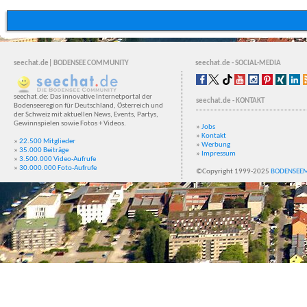
seechat.de| BODENSEE COMMUNITY
seechat.de - SOCIAL-MEDIA
seechat.de: Das innovative Internetportal der
seechat.de - KONTAKT
Bodenseeregion für Deutschland, Österreich und
der Schweiz mit aktuellen News, Events, Partys,
Gewinnspielen sowie Fotos + Videos.
»
Jobs
»
Kontakt
»
22.500 Mitglieder
»
Werbung
»
35.000 Beiträge
»
Impressum
»
3.500.000 Video-Aufrufe
»
30.000.000 Foto-Aufrufe
©Copyright 1999-2025
BODENSEE