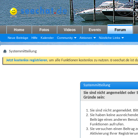
Home
Fotos
Videos
Events
Forum
Neue Beiträge
Hilfe
Kalender
Community
Aktionen
Nützliche Links
Systemmitteilung
Jetzt kostenlos registrieren
, um alle Funktionen kostenlos zu nutzen.☺seechat.de ist d
Systemmitteilung
Sie sind nicht angemeldet oder 
Gründe sein:
Sie sind nicht angemeldet. Bit
Sie haben keine ausreichenden
Beiträge eines anderen Benut
Funktionen aufrufen.
Sie versuchen einen Beitrag 
Aktivierung Ihrer Registrierun