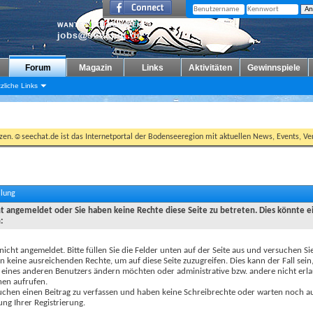
Forum
Magazin
Links
Aktivitäten
Gewinnspiele
zliche Links
tzen.☺seechat.de ist das Internetportal der Bodenseeregion mit aktuellen News, Events, Ver
ilung
cht angemeldet oder Sie haben keine Rechte diese Seite zu betreten. Dies könnte e
:
 nicht angemeldet. Bitte füllen Sie die Felder unten auf der Seite aus und versuchen Si
n keine ausreichenden Rechte, um auf diese Seite zuzugreifen. Dies kann der Fall sein
 eines anderen Benutzers ändern möchten oder administrative bzw. andere nicht erl
nen aufrufen.
uchen einen Beitrag zu verfassen und haben keine Schreibrechte oder warten noch au
ung Ihrer Registrierung.