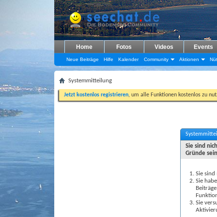
Home
Fotos
Videos
Events
Neue Beiträge
Hilfe
Kalender
Community
Aktionen
Nüt
Systemmitteilung
Jetzt kostenlos registrieren
, um alle Funktionen kostenlos zu nu
Systemmitte
Sie sind ni
Gründe sein
Sie sind
Sie habe
Beiträge
Funktio
Sie vers
Aktivier