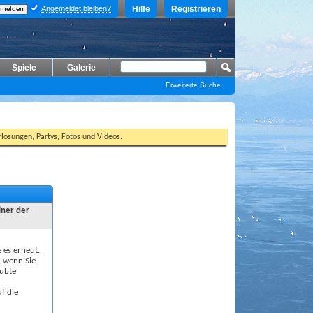
Angemeldet bleiben?
Hilfe
Registrieren
Spiele
Galerie
Erweiterte Suche
losungen, Partys, Fotos und Videos.
iner der
e es erneut.
, wenn Sie
aubte
f die