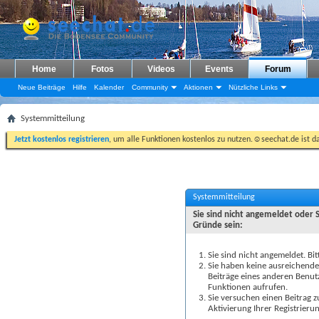
Home
Fotos
Videos
Events
Forum
Neue Beiträge
Hilfe
Kalender
Community
Aktionen
Nützliche Links
Systemmitteilung
Jetzt kostenlos registrieren
, um alle Funktionen kostenlos zu nutzen.☺seechat.de ist d
Systemmitteilung
Sie sind nicht angemeldet oder 
Gründe sein:
Sie sind nicht angemeldet. Bit
Sie haben keine ausreichenden
Beiträge eines anderen Benut
Funktionen aufrufen.
Sie versuchen einen Beitrag 
Aktivierung Ihrer Registrierun