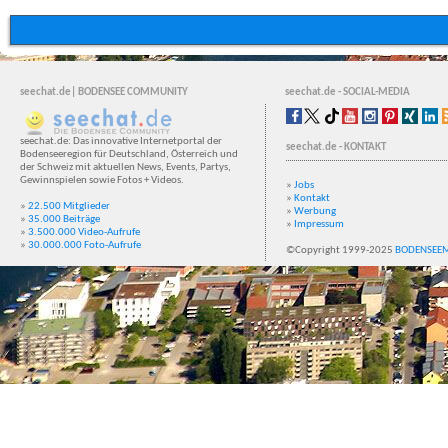
seechat.de| BODENSEE COMMUNITY
seechat.de - SOCIAL-MEDIA
seechat.de: Das innovative Internetportal der
seechat.de - KONTAKT
Bodenseeregion für Deutschland, Österreich und
der Schweiz mit aktuellen News, Events, Partys,
Gewinnspielen sowie Fotos + Videos.
»
Jobs
»
Kontakt
»
22.500 Mitglieder
»
Werbung
»
35.000 Beiträge
»
Impressum
»
3.500.000 Video-Aufrufe
»
30.000.000 Foto-Aufrufe
©Copyright 1999-2025
BODENSEE