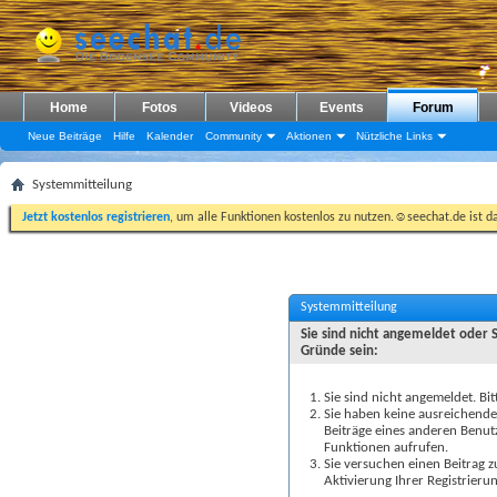
Home
Fotos
Videos
Events
Forum
Neue Beiträge
Hilfe
Kalender
Community
Aktionen
Nützliche Links
Systemmitteilung
Jetzt kostenlos registrieren
, um alle Funktionen kostenlos zu nutzen.☺seechat.de ist d
Systemmitteilung
Sie sind nicht angemeldet oder 
Gründe sein:
Sie sind nicht angemeldet. Bit
Sie haben keine ausreichenden
Beiträge eines anderen Benut
Funktionen aufrufen.
Sie versuchen einen Beitrag 
Aktivierung Ihrer Registrierun