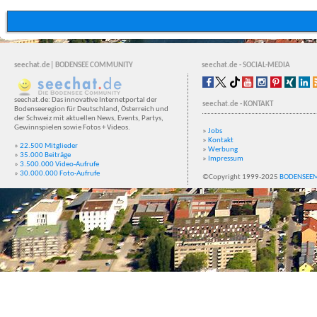
seechat.de| BODENSEE COMMUNITY
seechat.de - SOCIAL-MEDIA
seechat.de: Das innovative Internetportal der
seechat.de - KONTAKT
Bodenseeregion für Deutschland, Österreich und
der Schweiz mit aktuellen News, Events, Partys,
Gewinnspielen sowie Fotos + Videos.
»
Jobs
»
Kontakt
»
22.500 Mitglieder
»
Werbung
»
35.000 Beiträge
»
Impressum
»
3.500.000 Video-Aufrufe
»
30.000.000 Foto-Aufrufe
©Copyright 1999-2025
BODENSEE