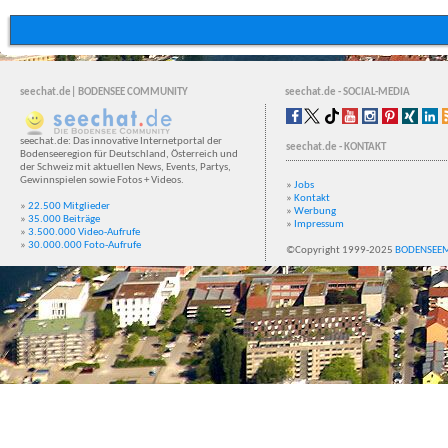
seechat.de| BODENSEE COMMUNITY
seechat.de - SOCIAL-MEDIA
seechat.de: Das innovative Internetportal der
seechat.de - KONTAKT
Bodenseeregion für Deutschland, Österreich und
der Schweiz mit aktuellen News, Events, Partys,
Gewinnspielen sowie Fotos + Videos.
»
Jobs
»
Kontakt
»
22.500 Mitglieder
»
Werbung
»
35.000 Beiträge
»
Impressum
»
3.500.000 Video-Aufrufe
»
30.000.000 Foto-Aufrufe
©Copyright 1999-2025
BODENSEE