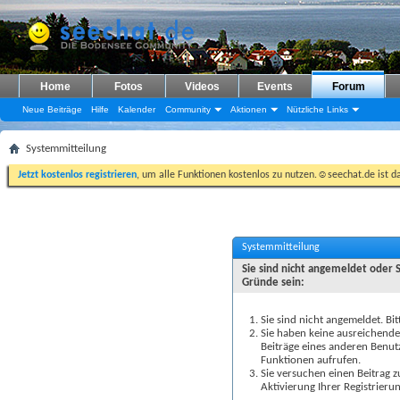
Home
Fotos
Videos
Events
Forum
Neue Beiträge
Hilfe
Kalender
Community
Aktionen
Nützliche Links
Systemmitteilung
Jetzt kostenlos registrieren
, um alle Funktionen kostenlos zu nutzen.☺seechat.de ist d
Systemmitteilung
Sie sind nicht angemeldet oder 
Gründe sein:
Sie sind nicht angemeldet. Bit
Sie haben keine ausreichenden
Beiträge eines anderen Benut
Funktionen aufrufen.
Sie versuchen einen Beitrag 
Aktivierung Ihrer Registrierun