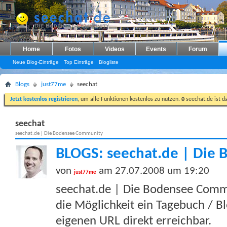
Home
Fotos
Videos
Events
Forum
Neue Blog-Einträge
Top Einträge
Blogliste
Blogs
just77me
seechat
Jetzt kostenlos registrieren
, um alle Funktionen kostenlos zu nutzen.☺seechat.de ist d
seechat
seechat.de | Die Bodensee Community
BLOGS: seechat.de | Die
von
am 27.07.2008 um 19:20
just77me
seechat.de | Die Bodensee Commu
die Möglichkeit ein Tagebuch / Bl
eigenen URL direkt erreichbar.