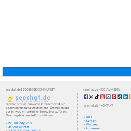
seechat.de| BODENSEE COMMUNITY
seechat.de - SOCIAL-MEDIA
seechat.de: Das innovative Internetportal der
seechat.de - KONTAKT
Bodenseeregion für Deutschland, Österreich und
der Schweiz mit aktuellen News, Events, Partys,
Gewinnspielen sowie Fotos + Videos.
»
Jobs
»
Kontakt
»
22.500 Mitglieder
»
Werbung
»
35.000 Beiträge
»
Impressum
»
3.500.000 Video-Aufrufe