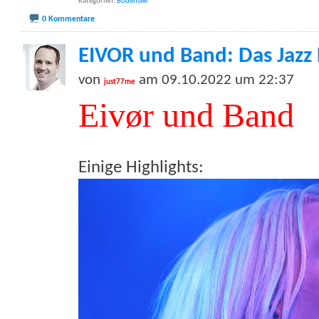
Kategorien
Bodensee
0 Kommentare
EIVOR und Band: Das Jazz 
von
am 09.10.2022 um 22:37
just77me
Eivør und Band
Einige Highlights: