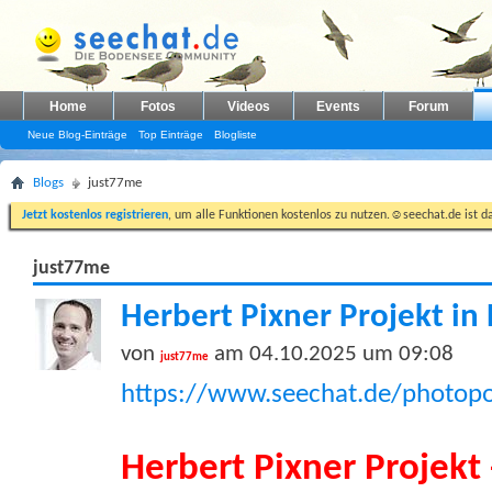
Home
Fotos
Videos
Events
Forum
Neue Blog-Einträge
Top Einträge
Blogliste
Blogs
just77me
Jetzt kostenlos registrieren
, um alle Funktionen kostenlos zu nutzen.☺seechat.de ist d
just77me
Herbert Pixner Projekt i
von
am 04.10.2025 um 09:08
just77me
https://www.seechat.de/photopo
Herbert Pixner Projekt