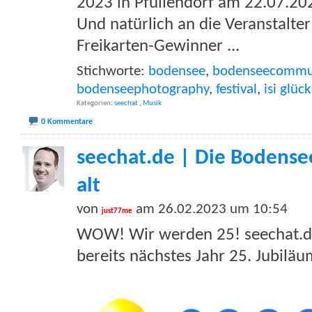
2023 in Pfullendorf am 22.07.20
Und natürlich an die Veranstalte
Freikarten-Gewinner
...
Stichworte:
bodensee
,
bodenseecommu
bodenseephotography
,
festival
,
isi glück
Kategorien
seechat
,
Musik
0 Kommentare
seechat.de | Die Bodense
alt
von
am 26.02.2023 um 10:54
just77me
WOW! Wir werden 25! seechat.de
bereits nächstes Jahr 25. Jubilä