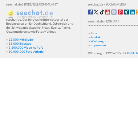
seechat.de| BODENSEE COMMUNITY
seechat.de - SOCIAL-MEDIA
seechat.de: Das innovative Internetportal der
seechat.de - KONTAKT
Bodenseeregion für Deutschland, Österreich und
der Schweiz mit aktuellen News, Events, Partys,
Gewinnspielen sowie Fotos + Videos.
»
Jobs
»
Kontakt
»
22.500 Mitglieder
»
Werbung
»
35.000 Beiträge
»
Impressum
»
3.500.000 Video-Aufrufe
»
30.000.000 Foto-Aufrufe
©Copyright 1999-2025
BODENSEE