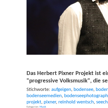
Das Herbert Pixner Projekt ist e
"progressive Volksmusik", die se
Stichworte:
aufgeigen
,
bodensee
,
bode
bodenseemedien
,
bodenseephotograph
projekt
,
pixner
,
reinhold wentsch
,
seech
Kategorien
Musik