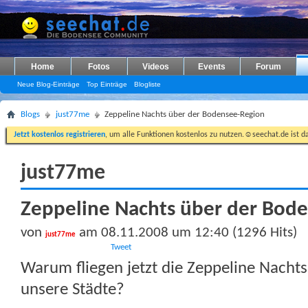
Home
Fotos
Videos
Events
Forum
Neue Blog-Einträge
Top Einträge
Blogliste
Blogs
just77me
Zeppeline Nachts über der Bodensee-Region
Jetzt kostenlos registrieren
, um alle Funktionen kostenlos zu nutzen.☺seechat.de ist d
just77me
Zeppeline Nachts über der Bod
von
am 08.11.2008 um 12:40 (1296 Hits)
just77me
Tweet
Warum fliegen jetzt die Zeppeline Nach
unsere Städte?