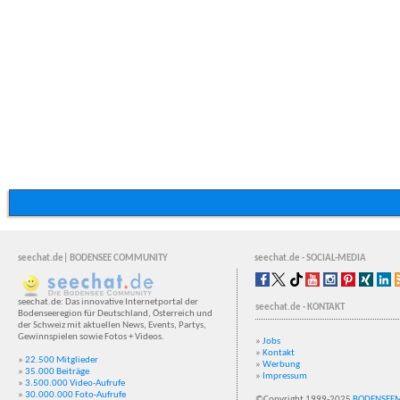
seechat.de| BODENSEE COMMUNITY
seechat.de - SOCIAL-MEDIA
seechat.de: Das innovative Internetportal der
seechat.de - KONTAKT
Bodenseeregion für Deutschland, Österreich und
der Schweiz mit aktuellen News, Events, Partys,
Gewinnspielen sowie Fotos + Videos.
»
Jobs
»
Kontakt
»
22.500 Mitglieder
»
Werbung
»
35.000 Beiträge
»
Impressum
»
3.500.000 Video-Aufrufe
»
30.000.000 Foto-Aufrufe
©Copyright 1999-2025
BODENSEE