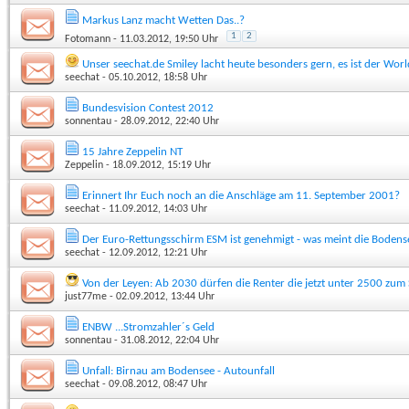
Markus Lanz macht Wetten Das..?
1
2
Fotomann
- 11.03.2012, 19:50 Uhr
Unser seechat.de Smiley lacht heute besonders gern, es ist der Worl
seechat
- 05.10.2012, 18:58 Uhr
Bundesvision Contest 2012
sonnentau
- 28.09.2012, 22:40 Uhr
15 Jahre Zeppelin NT
Zeppelin
- 18.09.2012, 15:19 Uhr
Erinnert Ihr Euch noch an die Anschläge am 11. September 2001?
seechat
- 11.09.2012, 14:03 Uhr
Der Euro-Rettungsschirm ESM ist genehmigt - was meint die Bodens
seechat
- 12.09.2012, 12:21 Uhr
Von der Leyen: Ab 2030 dürfen die Renter die jetzt unter 2500 zum
just77me
- 02.09.2012, 13:44 Uhr
ENBW ...Stromzahler´s Geld
sonnentau
- 31.08.2012, 22:04 Uhr
Unfall: Birnau am Bodensee - Autounfall
seechat
- 09.08.2012, 08:47 Uhr