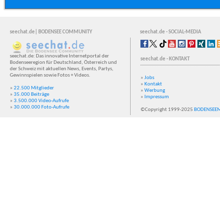
seechat.de| BODENSEE COMMUNITY
seechat.de - SOCIAL-MEDIA
seechat.de: Das innovative Internetportal der
seechat.de - KONTAKT
Bodenseeregion für Deutschland, Österreich und
der Schweiz mit aktuellen News, Events, Partys,
Gewinnspielen sowie Fotos + Videos.
»
Jobs
»
Kontakt
»
22.500 Mitglieder
»
Werbung
»
35.000 Beiträge
»
Impressum
»
3.500.000 Video-Aufrufe
»
30.000.000 Foto-Aufrufe
©Copyright 1999-2025
BODENSEE