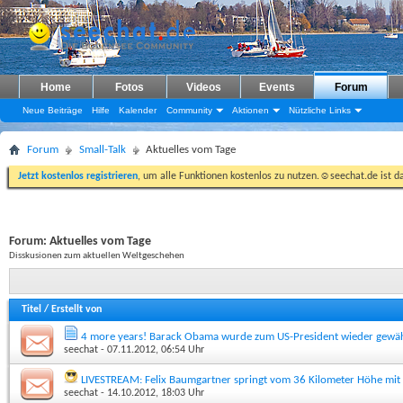
Home
Fotos
Videos
Events
Forum
Neue Beiträge
Hilfe
Kalender
Community
Aktionen
Nützliche Links
Forum
Small-Talk
Aktuelles vom Tage
Jetzt kostenlos registrieren
, um alle Funktionen kostenlos zu nutzen.☺seechat.de ist d
Forum:
Aktuelles vom Tage
Disskusionen zum aktuellen Weltgeschehen
Titel
/
Erstellt von
4 more years! Barack Obama wurde zum US-President wieder gewäh
seechat
- 07.11.2012, 06:54 Uhr
LIVESTREAM: Felix Baumgartner springt vom 36 Kilometer Höhe mit
seechat
- 14.10.2012, 18:03 Uhr