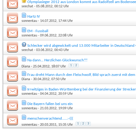
Olympiasieger 2012 aus London kommt aus Radolfzell am Bodensee
seechat
- 05.08.2012, 00:12 Uhr
Hartz IV
sonnentau
- 14.07.2012, 17:44 Uhr
EM - Fussball
sonnentau
- 09.06.2012, 22:08 Uhr
Schlecker wird abgewickelt und 13.000 Mitarbeiter in Deutschland v
seechat
- 03.06.2012, 00:43 Uhr
Na dann... Herzlichen Glückwunsch!!!
1
2
Diana
- 25.04.2012, 18:07 Uhr
Frau dreht Mann durch den Fleischwolf, Bild sprach zuerst mit dem 
Diana
- 30.04.2012, 07:50 Uhr
Irrwitziges in Baden-Württemberg bei der Finanzierung der Strecke
sonnentau
- 04.04.2012, 20:59 Uhr
Die Bayern fallen bei uns ein
sonnentau
- 21.03.2012, 19:09 Uhr
menschenverachtend......:-(((
1
2
3
sonnentau
- 20.03.2011, 15:35 Uhr