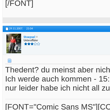
[/FONT]
29.11.2007,
21:04
Stoepsel
Unteroffizier
Thedent? du meinst aber nich
Ich werde auch kommen - 15:0
nur leider habe ich nicht all z
[FONT="Comic Sans MS"][CO