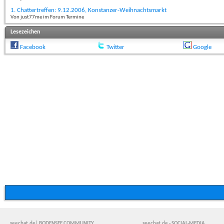
1. Chattertreffen: 9.12.2006, Konstanzer-Weihnachtsmarkt
Von just77me im Forum Termine
Lesezeichen
Facebook
Twitter
Google
seechat.de| BODENSEE COMMUNITY
seechat.de - SOCIAL-MEDIA