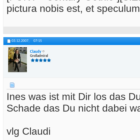
pictura nobis est, et speculu
03.12.2007,
07:15
Claudy
Großadmiral
Ines was ist mit Dir los das D
Schade das Du nicht dabei wa
vlg Claudi