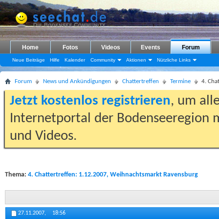
Home
Fotos
Videos
Events
Forum
Neue Beiträge
Hilfe
Kalender
Community
Aktionen
Nützliche Links
Forum
News und Ankündigungen
Chattertreffen
Termine
4. Cha
Jetzt kostenlos registrieren
, um all
Internetportal der Bodenseeregion m
und Videos.
Thema:
4. Chattertreffen: 1.12.2007, Weihnachtsmarkt Ravensburg
27.11.2007,
18:56