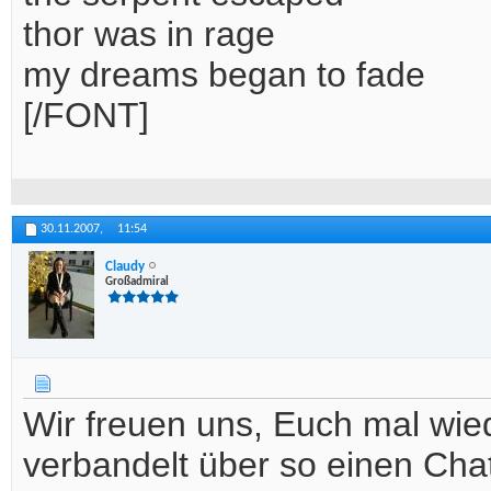
thor was in rage
my dreams began to fade
[/FONT]
30.11.2007,
11:54
Claudy
Großadmiral
Wir freuen uns, Euch mal wie
verbandelt über so einen Chat