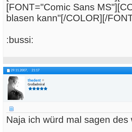
[FONT="Comic Sans MS"][COLO
blasen kann"[/COLOR][/FONT
:bussi:
29.11.2007,
21:17
thedent
Großadmiral
Naja ich würd mal sagen des 