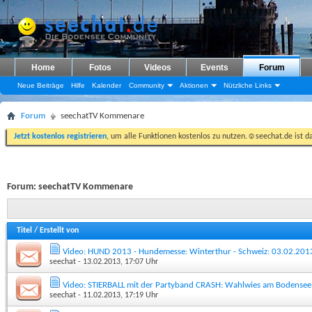
Home
Fotos
Videos
Events
Forum
Neue Beiträge
Hilfe
Kalender
Community
Aktionen
Nützliche Links
Forum
seechatTV Kommenare
Jetzt kostenlos registrieren
, um alle Funktionen kostenlos zu nutzen.☺seechat.de ist d
Forum:
seechatTV Kommenare
Titel
/
Erstellt von
Video: HUND 2013 - Hundemesse: Winterthur - Schweiz: 03.02.201
seechat
- 13.02.2013, 17:07 Uhr
Video: STIERBALL mit der Partyband CRASH: Wahlwies am Bodensee
seechat
- 11.02.2013, 17:19 Uhr