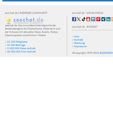
seechat.de| BODENSEE COMMUNITY
seechat.de - SOCIAL-MEDIA
seechat.de: Das innovative Internetportal der
seechat.de - KONTAKT
Bodenseeregion für Deutschland, Österreich und
der Schweiz mit aktuellen News, Events, Partys,
Gewinnspielen sowie Fotos + Videos.
»
Jobs
»
Kontakt
»
22.500 Mitglieder
»
Werbung
»
35.000 Beiträge
»
Impressum
»
3.500.000 Video-Aufrufe
»
30.000.000 Foto-Aufrufe
©Copyright 1999-2025
BODENSEE