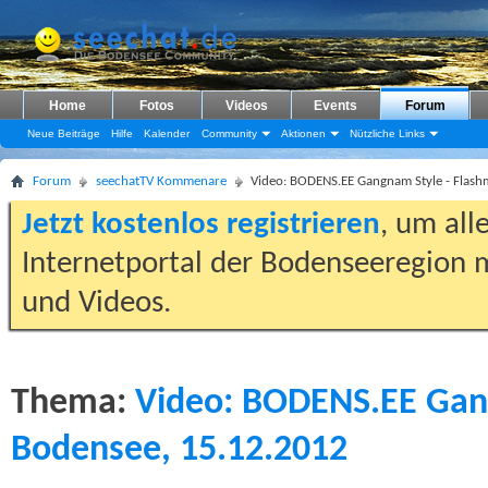
Home
Fotos
Videos
Events
Forum
Neue Beiträge
Hilfe
Kalender
Community
Aktionen
Nützliche Links
Forum
seechatTV Kommenare
Video: BODENS.EE Gangnam Style - Flas
Jetzt kostenlos registrieren
, um all
Internetportal der Bodenseeregion m
und Videos.
Thema:
Video: BODENS.EE Gan
Bodensee, 15.12.2012