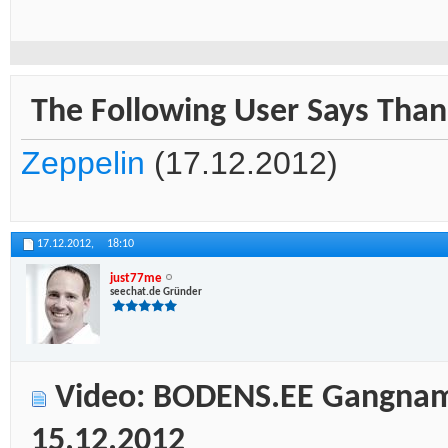
The Following User Says Thank
Zeppelin
(17.12.2012)
17.12.2012,
18:10
just77me
seechat.de Gründer
Video: BODENS.EE Gangnam 
15.12.2012