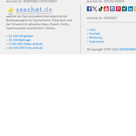
seechat.de| BODENSEE COMMUNITY
seechat.de - SOCIAL-MEDIA
seechat.de: Das innovative Internetportal der
seechat.de - KONTAKT
Bodenseeregion für Deutschland, Österreich und
der Schweiz mit aktuellen News, Events, Partys,
Gewinnspielen sowie Fotos + Videos.
»
Jobs
»
Kontakt
»
22.500 Mitglieder
»
Werbung
»
35.000 Beiträge
»
Impressum
»
3.500.000 Video-Aufrufe
»
30.000.000 Foto-Aufrufe
©Copyright 1999-2025
BODENSEE