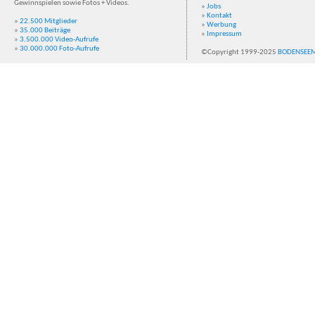
Gewinnspielen sowie Fotos + Videos.
»
Jobs
»
Kontakt
»
22.500 Mitglieder
»
Werbung
»
35.000 Beiträge
»
Impressum
»
3.500.000 Video-Aufrufe
»
30.000.000 Foto-Aufrufe
©Copyright 1999-2025
BODENSEE