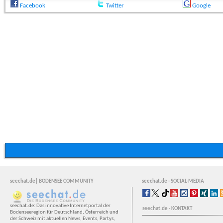
Facebook
Twitter
Google
seechat.de| BODENSEE COMMUNITY
seechat.de - SOCIAL-MEDIA
seechat.de: Das innovative Internetportal der
seechat.de - KONTAKT
Bodenseeregion für Deutschland, Österreich und
der Schweiz mit aktuellen News, Events, Partys,