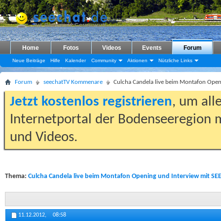
Home
Fotos
Videos
Events
Forum
Neue Beiträge
Hilfe
Kalender
Community
Aktionen
Nützliche Links
Forum
seechatTV Kommenare
Culcha Candela live beim Montafon Openi
Jetzt kostenlos registrieren
, um all
Internetportal der Bodenseeregion m
und Videos.
Thema:
Culcha Candela live beim Montafon Opening und Interview mit SEE
11.12.2012,
08:58