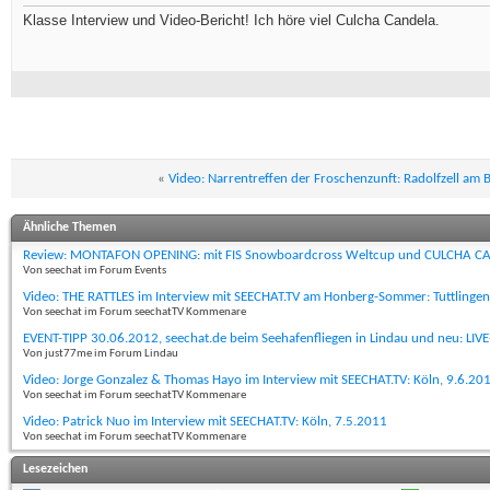
Klasse Interview und Video-Bericht! Ich höre viel Culcha Candela.
«
Video: Narrentreffen der Froschenzunft: Radolfzell am
Ähnliche Themen
Review: MONTAFON OPENING: mit FIS Snowboardcross Weltcup und CULCHA C
Von seechat im Forum Events
Video: THE RATTLES im Interview mit SEECHAT.TV am Honberg-Sommer: Tuttlinge
Von seechat im Forum seechatTV Kommenare
EVENT-TIPP 30.06.2012, seechat.de beim Seehafenfliegen in Lindau und neu: LI
Von just77me im Forum Lindau
Video: Jorge Gonzalez & Thomas Hayo im Interview mit SEECHAT.TV: Köln, 9.6.20
Von seechat im Forum seechatTV Kommenare
Video: Patrick Nuo im Interview mit SEECHAT.TV: Köln, 7.5.2011
Von seechat im Forum seechatTV Kommenare
Lesezeichen