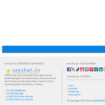
seechat.de| BODENSEE COMMUNITY
seechat.de - SOCIAL-MEDIA
seechat.de: Das innovative Internetportal der
seechat.de - KONTAKT
Bodenseeregion für Deutschland, Österreich und
der Schweiz mit aktuellen News, Events, Partys,
Gewinnspielen sowie Fotos + Videos.
»
Jobs
»
Kontakt
»
22.500 Mitglieder
»
Werbung
»
35.000 Beiträge
»
Impressum
»
3.500.000 Video-Aufrufe
»
30.000.000 Foto-Aufrufe
©Copyright 1999-2025
BODENSEE