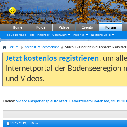
Home
Fotos
Videos
Events
Forum
Neue Beiträge
Hilfe
Kalender
Community
Aktionen
Nützliche Links
Forum
seechatTV Kommenare
Video: Glasperlenspiel Konzert: Radolfze
Jetzt kostenlos registrieren
, um all
Internetportal der Bodenseeregion m
und Videos.
Thema:
Video: Glasperlenspiel Konzert: Radolfzell am Bodensee, 22.12.20
31.12.2012,
10:56