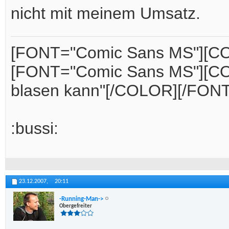
nicht mit meinem Umsatz.
[FONT="Comic Sans MS"][CO
[FONT="Comic Sans MS"][COLO
blasen kann"[/COLOR][/FONT
:bussi:
23.12.2007,
20:11
-Running-Man->
Obergefreiter