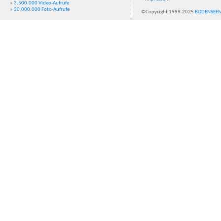
»
3.500.000 Video-Aufrufe
»
30.000.000 Foto-Aufrufe
©Copyright 1999-2025
BODENSEE