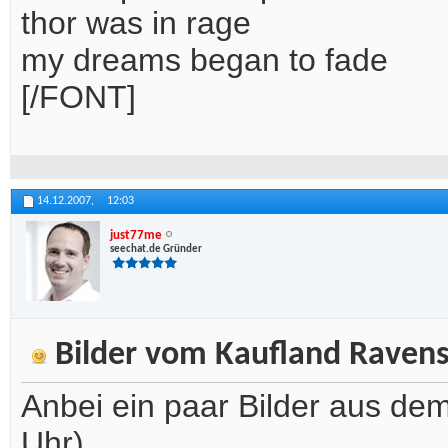
thor was in rage
my dreams began to fade
[/FONT]
14.12.2007,
12:03
just77me
seechat.de Gründer
Bilder vom Kaufland Raven
Anbei ein paar Bilder aus de
Uhr)