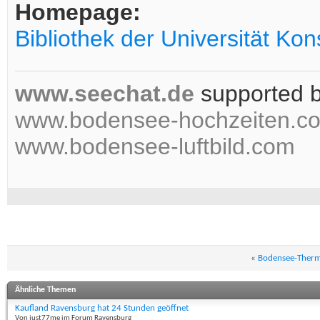
Homepage:
Bibliothek der Universität Ko
www.seechat.de
supported 
www.bodensee-hochzeiten.c
www.bodensee-luftbild.com
«
Bodensee-Therm
Ähnliche Themen
Kaufland Ravensburg hat 24 Stunden geöffnet
Von just77me im Forum Ravensburg