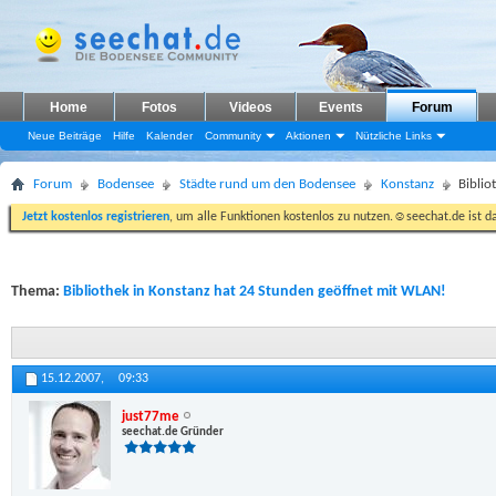
Home
Fotos
Videos
Events
Forum
Neue Beiträge
Hilfe
Kalender
Community
Aktionen
Nützliche Links
Forum
Bodensee
Städte rund um den Bodensee
Konstanz
Biblio
Jetzt kostenlos registrieren
, um alle Funktionen kostenlos zu nutzen.☺seechat.de ist d
Thema:
Bibliothek in Konstanz hat 24 Stunden geöffnet mit WLAN!
15.12.2007,
09:33
just77me
seechat.de Gründer