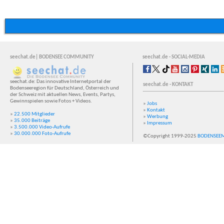
seechat.de| BODENSEE COMMUNITY
seechat.de - SOCIAL-MEDIA
seechat.de: Das innovative Internetportal der
seechat.de - KONTAKT
Bodenseeregion für Deutschland, Österreich und
der Schweiz mit aktuellen News, Events, Partys,
Gewinnspielen sowie Fotos + Videos.
»
Jobs
»
Kontakt
»
22.500 Mitglieder
»
Werbung
»
35.000 Beiträge
»
Impressum
»
3.500.000 Video-Aufrufe
»
30.000.000 Foto-Aufrufe
©Copyright 1999-2025
BODENSEE