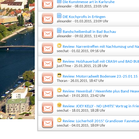
Die Kunstmesse art in Karlsruhe
alexander
- 08.03.2015, 23:05 Uhr
DIE Kochprofis in Ertingen
alexander
- 01.03.2015, 23:09 Uhr
Bandscheibenball in Bad Buchau
alexander
- 09.02.2015, 11:41 Uhr
Review: Narrentreffen mit Nachtumzug und N
seechat
- 01.02.2015, 09:16 Uhr
Review: Holzhauerball mit CRASH und BAD BU
just77me
- 25.01.2015, 21:28 Uhr
Review: Motorradwelt Bodensee 23.-25.01.15
Thoran
- 26.01.2015, 18:47 Uhr
Review: Hexenball / Hexenfete plus Band Hea
seechat
- 19.01.2015, 23:42 Uhr
Review: JOEY KELLY - NO LIMITS! Vortrag in F
seechat
- 18.01.2015, 18:28 Uhr
Review: Lücherhöll 2015! Grandioser Fasnets
seechat
- 04.01.2015, 18:09 Uhr