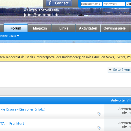
Forum
Magazin
Links
Aktivitäten
Gewinnspiele
zliche Links
tzen.☺seechat.de ist das Internetportal der Bodenseeregion mit aktuellen News, Events, Ver
Seite 9 von
Antworten
/
Antworte
ie Krause - Ein voller Erfolg!
Hits: 
Antworte
A in Frankfurt
Hits: 