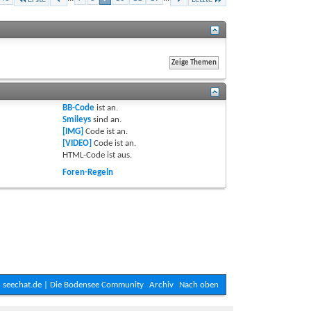
BB-Code
ist
an
.
Smileys
sind
an
.
[IMG]
Code ist
an
.
[VIDEO]
Code ist
an
.
HTML-Code ist
aus
.
Foren-Regeln
seechat.de | Die Bodensee Community
Archiv
Nach oben