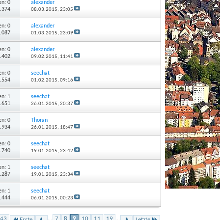
n: 0
alexander
1.374
08.03.2015,
23:05
n: 0
alexander
2.087
01.03.2015,
23:09
n: 0
alexander
1.402
09.02.2015,
11:41
n: 0
seechat
1.554
01.02.2015,
09:16
n: 1
seechat
1.651
26.01.2015,
20:37
n: 0
Thoran
1.934
26.01.2015,
18:47
n: 0
seechat
1.740
19.01.2015,
23:42
n: 1
seechat
2.287
19.01.2015,
23:34
n: 1
seechat
2.444
06.01.2015,
00:23
 43
...
7
8
9
10
11
19
...
Erste
Letzte