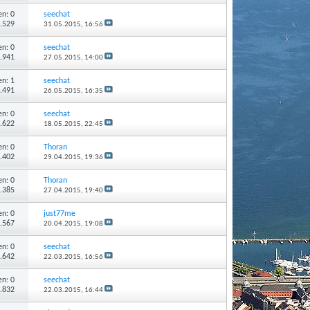
n: 0
seechat
1.529
31.05.2015,
16:56
n: 0
seechat
1.941
27.05.2015,
14:00
n: 1
seechat
2.491
26.05.2015,
16:35
n: 0
seechat
1.622
18.05.2015,
22:45
n: 0
Thoran
1.402
29.04.2015,
19:36
n: 0
Thoran
1.385
27.04.2015,
19:40
n: 0
just77me
1.567
20.04.2015,
19:08
n: 0
seechat
1.642
22.03.2015,
16:56
n: 0
seechat
1.832
22.03.2015,
16:44