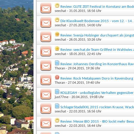
Review: GUTE ZEIT Festival in Konstanz am Bo
seechat
- 31.05.2015, 16:56 Uhr
Die Klassikwelt Bodensee 2015 - vom 12. - 14.
seechat
- 27.05.2015, 14:00 Uhr
Review: Svenja Holzinger durchquert als jün
seechat
- 26.05.2015, 10:26 Uhr
Review: seechat.de Team Grillfest in Wahlwie
seechat
- 18.05.2015, 22:45 Uhr
Review: Johannes Oerding im Konzerthaus Ra
Thoran
- 29.04.2015, 19:36 Uhr
Review: Rock Metalqueen Doro in Ravensburg
Thoran
- 27.04.2015, 19:40 Uhr
KOLLEGAH - unkollegiales Verhalten gegenüber 
just77me
- 20.04.2015, 19:08 Uhr
SchlagerStadelXXL 2015 rockten Krause, Wackel
seechat
- 22.03.2015, 16:56 Uhr
Review: Messe IBO 2015 - IBO lockt mehr Bes
seechat
- 22.03.2015, 16:44 Uhr