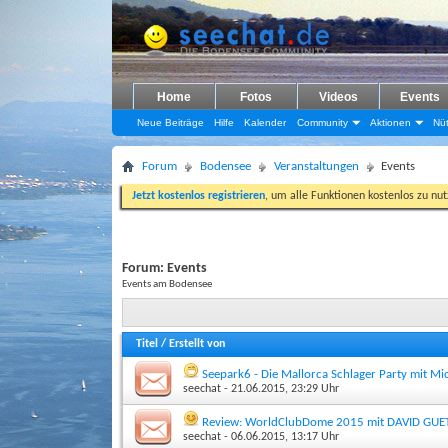
Home
Fotos
Videos
Events
Neue Beiträge
Hilfe
Kalender
Community
Aktionen
Nüt
Forum
Bodensee
Veranstaltungen
Events
Jetzt kostenlos registrieren
, um alle Funktionen kostenlos zu nu
Forum:
Events
Events am Bodensee
Titel
/
Erstellt von
Seepark6 - Die Mallorca Schlager Party mit Mick
seechat
- 21.06.2015, 23:29 Uhr
Review: WorldClubDome 2015 mit DAVID GUETT
seechat
- 06.06.2015, 13:17 Uhr