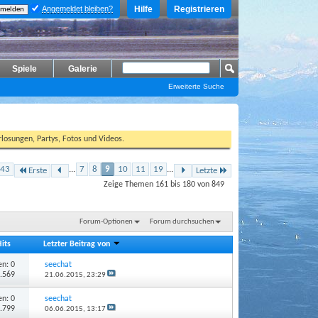
Angemeldet bleiben?
Hilfe
Registrieren
Spiele
Galerie
Erweiterte Suche
losungen, Partys, Fotos und Videos.
 43
...
7
8
9
10
11
19
...
Erste
Letzte
Zeige Themen 161 bis 180 von 849
Forum-Optionen
Forum durchsuchen
Hits
Letzter Beitrag von
n: 0
seechat
1.569
21.06.2015,
23:29
n: 0
seechat
1.799
06.06.2015,
13:17