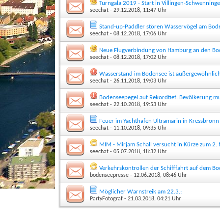
Turngala 2019 - Start in Villingen-Schwenning
seechat
- 29.12.2018, 11:47 Uhr
Stand-up-Paddler stören Wasservögel am Bod
seechat
- 08.12.2018, 17:06 Uhr
Neue Flugverbindung von Hamburg an den Bo
seechat
- 08.12.2018, 17:02 Uhr
Wasserstand im Bodensee ist außergewöhnlich
seechat
- 26.11.2018, 19:03 Uhr
Bodenseepegel auf Rekordtief: Bevölkerung m
seechat
- 22.10.2018, 19:53 Uhr
Feuer im Yachthafen Ultramarin in Kressbron
seechat
- 11.10.2018, 09:35 Uhr
MIM - Mirjam Schall versucht in Kürze zum 2.
seechat
- 05.07.2018, 18:32 Uhr
Verkehrskontrollen der Schifffahrt auf dem B
bodenseepresse
- 12.06.2018, 08:46 Uhr
Möglicher Warnstreik am 22.3.:
PartyFotograf
- 21.03.2018, 04:21 Uhr