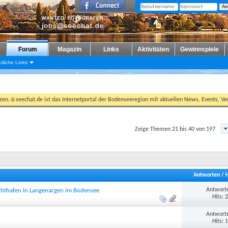
Forum
Magazin
Links
Aktivitäten
Gewinnspiele
zliche Links
tzen.☺seechat.de ist das Internetportal der Bodenseeregion mit aktuellen News, Events, Ver
Zeige Themen 21 bis 40 von 197
Antworten
/
Antworte
hthafen in Langenargen im Bodensee
Hits: 
Antworte
Hits: 