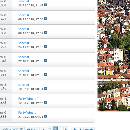
n: 0
seechat
1.888
29.12.2018,
11:47
n: 0
seechat
1.422
08.12.2018,
17:06
n: 0
seechat
1.308
08.12.2018,
17:02
n: 0
seechat
1.292
26.11.2018,
19:03
n: 0
seechat
1.318
22.10.2018,
19:53
n: 0
seechat
1.211
11.10.2018,
09:35
n: 3
seechat
2.389
13.07.2018,
08:01
n: 1
PartyFotograf
1.638
12.06.2018,
19:47
n: 0
PartyFotograf
1.583
21.03.2018,
04:21
Seite 2 von 10
1
2
3
4
...
Erste
Letzte