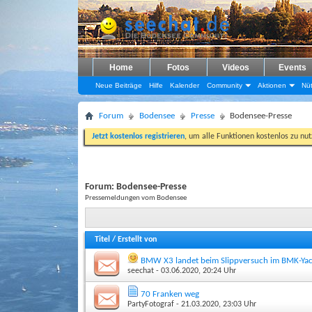
Home
Fotos
Videos
Events
Neue Beiträge
Hilfe
Kalender
Community
Aktionen
Nüt
Forum
Bodensee
Presse
Bodensee-Presse
Jetzt kostenlos registrieren
, um alle Funktionen kostenlos zu nu
Forum:
Bodensee-Presse
Pressemeldungen vom Bodensee
Titel
/
Erstellt von
BMW X3 landet beim Slippversuch im BMK-Yac
seechat
- 03.06.2020, 20:24 Uhr
70 Franken weg
PartyFotograf
- 21.03.2020, 23:03 Uhr