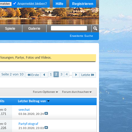
Angemeldet bleiben?
Hilfe
Registrieren
Spiele
Galerie
Erweiterte Suche
losungen, Partys, Fotos und Videos.
Seite 2 von 10
1
2
3
4
...
Erste
Letzte
Forum-Optionen
Forum durchsuchen
Hits
Letzter Beitrag von
n: 0
seechat
2.171
03.06.2020,
20:24
n: 0
PartyFotograf
1.226
21.03.2020,
23:03