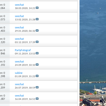
n: 0
seechat
1.064
18.03.2020,
14:21
n: 0
seechat
2.073
13.02.2020,
21:28
n: 0
seechat
1.403
29.01.2020,
06:32
n: 0
seechat
1.120
03.12.2019,
17:39
n: 0
PartyFotograf
: 846
09.11.2019,
13:53
n: 0
seechat
1.192
24.09.2019,
10:10
n: 0
sabine
1.398
01.09.2019,
15:23
n: 0
seechat
1.209
26.07.2019,
18:59
n: 0
seechat
1.387
16.04.2019,
16:51