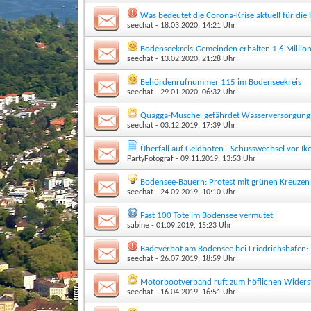
Was bedeutet die Corona-Krise aktuell für di
seechat
- 18.03.2020, 14:21 Uhr
Bodenseekreis-Gemeinden erhalten 1,6 Milli
seechat
- 13.02.2020, 21:28 Uhr
Behördenrufnummer 115 im Bodenseekreis
seechat
- 29.01.2020, 06:32 Uhr
Quagga-Muschel gefährdet Wasserversorgung
seechat
- 03.12.2019, 17:39 Uhr
Überfall auf Geldboten - Schusswechsel vor Ike
PartyFotograf
- 09.11.2019, 13:53 Uhr
Bodensee-Bauern: Protest mit grünen Kreuzen
seechat
- 24.09.2019, 10:10 Uhr
Fast 100 Tote im Bodensee vermutet
sabine
- 01.09.2019, 15:23 Uhr
Badeverbot am Bodensee bei Friedrichshafen:
seechat
- 26.07.2019, 18:59 Uhr
Motorbootverband ruft zum höflichen Widers
seechat
- 16.04.2019, 16:51 Uhr