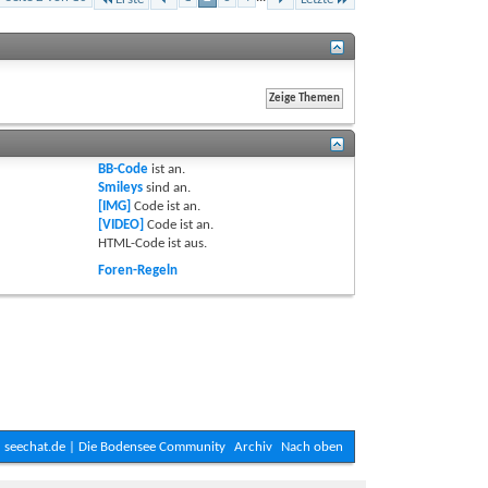
BB-Code
ist
an
.
Smileys
sind
an
.
[IMG]
Code ist
an
.
[VIDEO]
Code ist
an
.
HTML-Code ist
aus
.
Foren-Regeln
seechat.de | Die Bodensee Community
Archiv
Nach oben