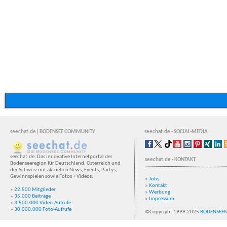
seechat.de| BODENSEE COMMUNITY
seechat.de - SOCIAL-MEDIA
seechat.de: Das innovative Internetportal der
seechat.de - KONTAKT
Bodenseeregion für Deutschland, Österreich und
der Schweiz mit aktuellen News, Events, Partys,
Gewinnspielen sowie Fotos + Videos.
»
Jobs
»
Kontakt
»
22.500 Mitglieder
»
Werbung
»
35.000 Beiträge
»
Impressum
»
3.500.000 Video-Aufrufe
»
30.000.000 Foto-Aufrufe
©Copyright 1999-2025
BODENSEE