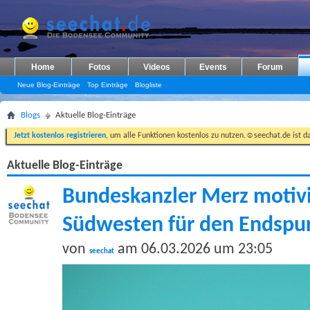
Home
Fotos
Videos
Events
Forum
Neue Blog-Einträge
Top Einträge
Blogliste
Blogs
Aktuelle Blog-Einträge
Jetzt kostenlos registrieren
, um alle Funktionen kostenlos zu nutzen.☺seechat.de ist d
Aktuelle Blog-Einträge
Bundeskanzler Merz motiv
Südwesten für den Endspu
von
am 06.03.2026 um 23:05
seechat