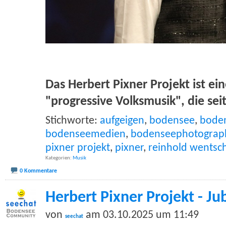
Das Herbert Pixner Projekt ist ei
"progressive Volksmusik", die sei
Stichworte:
aufgeigen
,
bodensee
,
bode
bodenseemedien
,
bodenseephotograp
pixner projekt
,
pixner
,
reinhold wentsc
Kategorien
Musik
0 Kommentare
Herbert Pixner Projekt - J
von
am 03.10.2025 um 11:49
seechat