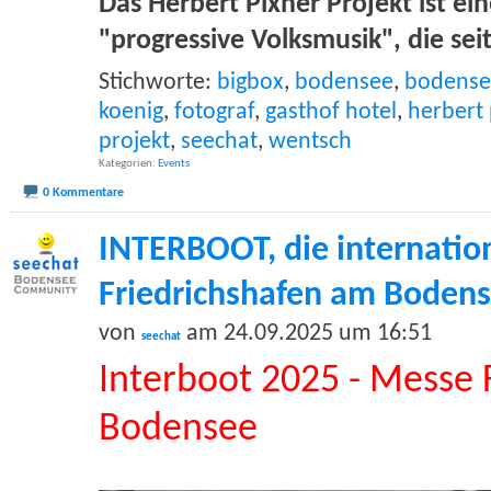
Das Herbert Pixner Projekt ist ei
"progressive Volksmusik", die sei
Stichworte:
bigbox
,
bodensee
,
bodense
koenig
,
fotograf
,
gasthof hotel
,
herbert 
projekt
,
seechat
,
wentsch
Kategorien
Events
0 Kommentare
INTERBOOT, die internatio
Friedrichshafen am Boden
von
am 24.09.2025 um 16:51
seechat
Interboot 2025 - Messe 
Bodensee