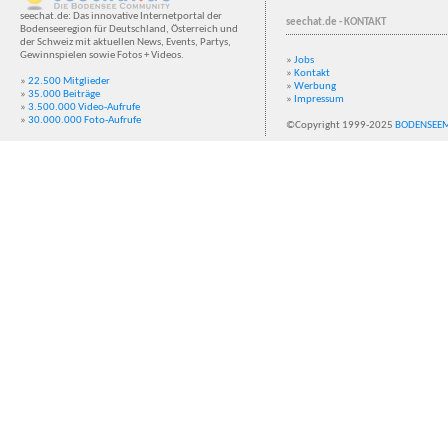
seechat.de: Das innovative Internetportal der
seechat.de - KONTAKT
Bodenseeregion für Deutschland, Österreich und
der Schweiz mit aktuellen News, Events, Partys,
Gewinnspielen sowie Fotos + Videos.
»
Jobs
»
Kontakt
»
22.500 Mitglieder
»
Werbung
»
35.000 Beiträge
»
Impressum
»
3.500.000 Video-Aufrufe
»
30.000.000 Foto-Aufrufe
©Copyright 1999-2025
BODENSEE