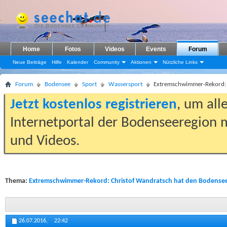
Home
Fotos
Videos
Events
Forum
Neue Beiträge
Hilfe
Kalender
Community
Aktionen
Nützliche Links
Forum
Bodensee
Sport
Wassersport
Extremschwimmer-Rekord: C
Jetzt kostenlos registrieren
, um all
Internetportal der Bodenseeregion m
und Videos.
Thema:
Extremschwimmer-Rekord: Christof Wandratsch hat den Bodensee
26.07.2016,
22:42