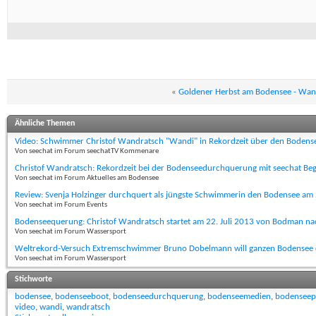
«
Goldener Herbst am Bodensee - Wann 
Ähnliche Themen
Video: Schwimmer Christof Wandratsch "Wandi" in Rekordzeit über den Bodens
Von seechat im Forum seechatTV Kommenare
Christof Wandratsch: Rekordzeit bei der Bodenseedurchquerung mit seechat Beg
Von seechat im Forum Aktuelles am Bodensee
Review: Svenja Holzinger durchquert als jüngste Schwimmerin den Bodensee am
Von seechat im Forum Events
Bodenseequerung: Christof Wandratsch startet am 22. Juli 2013 von Bodman na
Von seechat im Forum Wassersport
Weltrekord-Versuch Extremschwimmer Bruno Dobelmann will ganzen Bodensee
Von seechat im Forum Wassersport
Stichworte
bodensee
,
bodenseeboot
,
bodenseedurchquerung
,
bodenseemedien
,
bodenseep
video
,
wandi
,
wandratsch