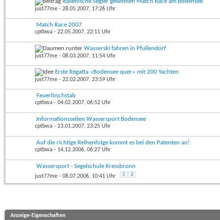
Italienische Segler gewinnen Match Race am Bodensee
just77me
- 28.05.2007, 17:26 Uhr
Match Race 2007
cptbwa
- 22.05.2007, 22:11 Uhr
Wasserski fahren in Pfullendorf
just77me
- 08.03.2007, 11:54 Uhr
Erste Regatta «Bodensee quer» mit 200 Yachten
just77me
- 22.02.2007, 23:59 Uhr
Feuerlöschstab
cptbwa
- 04.02.2007, 06:52 Uhr
Informationsseiten Wassersport Bodensee
cptbwa
- 23.01.2007, 23:25 Uhr
Auf die richtige Reihenfolge kommt es bei den Patenten an!
cptbwa
- 14.12.2006, 06:27 Uhr
Wassersport - Segelschule Kressbronn
1
2
just77me
- 08.07.2006, 10:41 Uhr
Anzeige-Eigenschaften