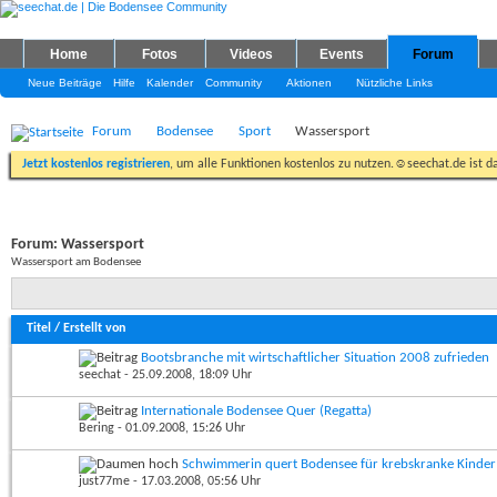
Home
Fotos
Videos
Events
Forum
Neue Beiträge
Hilfe
Kalender
Community
Aktionen
Nützliche Links
Forum
Bodensee
Sport
Wassersport
Jetzt kostenlos registrieren
, um alle Funktionen kostenlos zu nutzen.☺seechat.de ist d
Forum:
Wassersport
Wassersport am Bodensee
Titel
/
Erstellt von
Bootsbranche mit wirtschaftlicher Situation 2008 zufrieden
seechat
- 25.09.2008, 18:09 Uhr
Internationale Bodensee Quer (Regatta)
Bering
- 01.09.2008, 15:26 Uhr
Schwimmerin quert Bodensee für krebskranke Kinder
just77me
- 17.03.2008, 05:56 Uhr