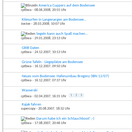
America Cuppers auf dem Bodensee
cptbwa
- 08.06.2008, 20:55 Uhr
Kitesurfen in Langenargen am Bodensee...
JoeJoe
- 28.03.2008, 10:07 Uhr
Segeln kann auch Spaß machen...
cptbwa
- 29.01.2008, 23:13 Uhr
GRIB Daten
cptbwa
- 24.12.2007, 10:13 Uhr
Grüne Tafeln - Liegeplätze am Bodensee
cptbwa
- 16.12.2007, 09:50 Uhr
Neues vom Bodensee: Hafenumbau Bregenz (IBN 12/07)
cptbwa
- 16.12.2007, 07:37 Uhr
Wasserski
1
2
3
cptbwa
- 02.04.2007, 16:31 Uhr
Kajak fahren
supercopy
- 20.08.2007, 18:32 Uhr
Darum habe ich ein Schlauchboot! ;-)
cptbwa
- 17.08.2007, 20:46 Uhr