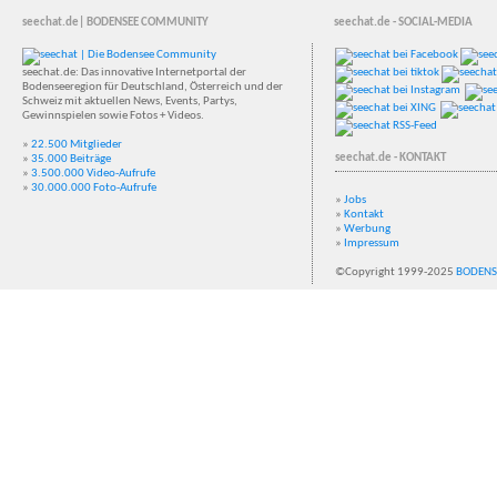
seechat.de| BODENSEE COMMUNITY
seechat.de - SOCIAL-MEDIA
seechat.de: Das innovative Internetportal der
Bodenseeregion für Deutschland, Österreich und der
Schweiz mit aktuellen News, Events, Partys,
Gewinnspielen sowie Fotos + Videos.
»
22.500 Mitglieder
seechat.de - KONTAKT
»
35.000 Beiträge
»
3.500.000 Video-Aufrufe
»
30.000.000 Foto-Aufrufe
»
Jobs
»
Kontakt
»
Werbung
»
Impressum
©Copyright 1999-2025
BODENS