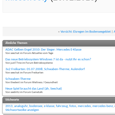
«
Vorsicht: Eisregen im Bodenseegebiet
|
A
Ähnliche Themen
ADAC Gelben Engel 2010: Der Sieger: Mercedes E-Klasse
Von seechat im Forum Aktuelles vom Tage
Das neue Betriebssystem Windows 7 ist da - nutzt Ihr es schon?
Von just77me im Forum Betriebssysteme
3x2 Freikarten: 05.07.2008, Schwaben-Therme, Aulendorf
Von seechat im Forum Freikarten
Schwaben-Therme
Von thedent im Forum Wellness / Gesundheit
Neue Spiel braucht das Land (äh, Seechat)
Von seeblitz im Forum Gametalk
Stichworte
2013
,
analoguhr
,
bodensee
,
e-klasse
,
fahrzeug
,
fotos
,
mercedes
,
mercedes-benz
,
Stichwortwolke anzeigen