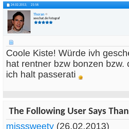
24.02.2013,
21:56
Thoran
seechat.de Fotograf
Coole Kiste! Würde ivh gesc
hat rentner bzw bonzen bzw. d
ich halt passerati
The Following User Says Thank
misssweety
(26.02.2013)