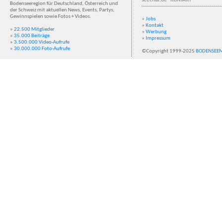
seechat.de - KONTAKT
Bodenseeregion für Deutschland, Österreich und
der Schweiz mit aktuellen News, Events, Partys,
Gewinnspielen sowie Fotos + Videos.
»
Jobs
»
Kontakt
»
22.500 Mitglieder
»
Werbung
»
35.000 Beiträge
»
Impressum
»
3.500.000 Video-Aufrufe
»
30.000.000 Foto-Aufrufe
©Copyright 1999-2025
BODENSEE