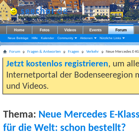
Home
Fotos
Videos
Events
Forum
Neue Beiträge
Hilfe
Kalender
Community
Aktionen
Nützliche Links
Forum
Fragen & Antworten
Fragen
Verkehr
Neue Mercedes E-Kla
Jetzt kostenlos registrieren
, um all
Internetportal der Bodenseeregion m
und Videos.
Thema:
Neue Mercedes E-Klas
für die Welt: schon bestellt?