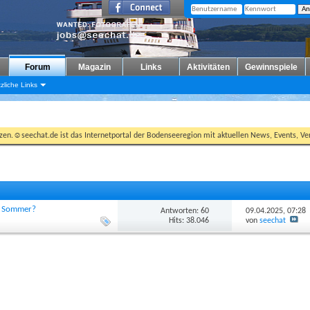
Forum
Magazin
Links
Aktivitäten
Gewinnspiele
zliche Links
tzen.☺seechat.de ist das Internetportal der Bodenseeregion mit aktuellen News, Events, Ver
im Sommer?
Antworten: 60
09.04.2025,
07:28
Hits: 38.046
von
seechat