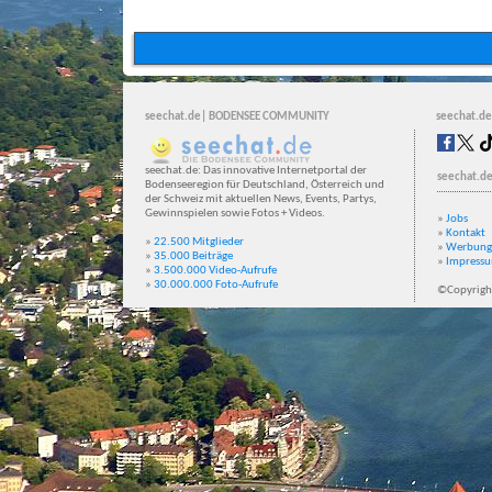
seechat.de| BODENSEE COMMUNITY
seechat.de
seechat.de: Das innovative Internetportal der
seechat.de
Bodenseeregion für Deutschland, Österreich und
der Schweiz mit aktuellen News, Events, Partys,
Gewinnspielen sowie Fotos + Videos.
»
Jobs
»
Kontakt
»
22.500 Mitglieder
»
Werbung
»
35.000 Beiträge
»
Impress
»
3.500.000 Video-Aufrufe
»
30.000.000 Foto-Aufrufe
©Copyrigh