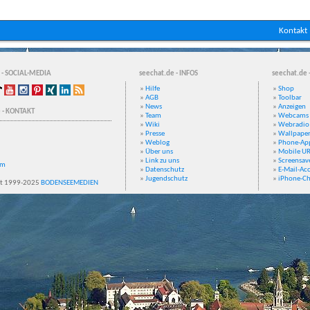
Kontakt
 - SOCIAL-MEDIA
seechat.de - INFOS
seechat.de 
»
Hilfe
»
Shop
»
AGB
»
Toolbar
»
News
»
Anzeigen
 - KONTAKT
»
Team
»
Webcams
»
Wiki
»
Webradio
»
Presse
»
Wallpape
»
Weblog
»
Phone-Ap
»
Über uns
»
Mobile U
»
Link zu uns
»
Screensav
um
»
Datenschutz
»
E-Mail-Ac
»
Jugendschutz
»
iPhone-Ch
t 1999-2025
BODENSEEMEDIEN