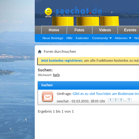
Home
Fotos
Videos
Events
Neue Beiträge
Hilfe
Kalender
Community
Aktionen
Nüt
Foren durchsuchen
Jetzt kostenlos registrieren
, um alle Funktionen kostenlos zu nu
Suchen:
Stichwort:
turis
Suchen
:
Umfrage:
Gibt es zu viel Touristen am Bodensee 
1
2
3
...
7
seechat
- 02.03.2010, 18:05 Uhr
Ergebnis 1 bis 1 von 1