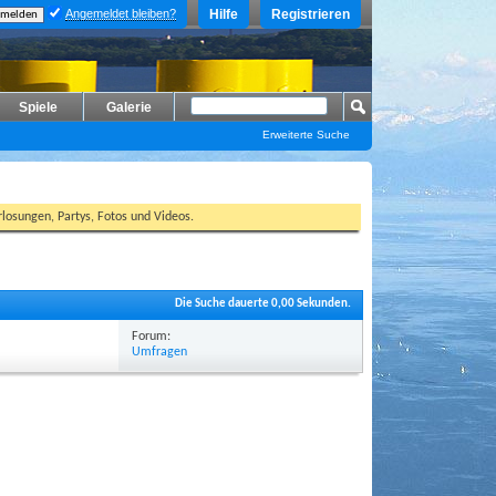
Angemeldet bleiben?
Hilfe
Registrieren
Spiele
Galerie
Erweiterte Suche
losungen, Partys, Fotos und Videos.
Die Suche dauerte
0,00
Sekunden.
Forum:
Umfragen