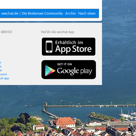
seechat.de | Die Bodensee Community
Archiv
Nach oben
- SERVICE
Hol Dir die seechat App
r
p
RL
er
count
at-app