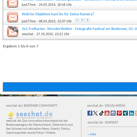
22.05.2014
just77me
- 24.05.2014, 16:56 Uhr
Welche Objektive hast Du für Deine Kamera?
1
2
3
just77me
- 06.01.2012, 12:37 Uhr
3x2 Freikarten: WunderWelten - Fotografie Festival am Bodensee, 05.-
seechat
- 27.10.2010, 23:21 Uhr
Ergebnis 1 bis 6 von 7
seechat.de| BODENSEE COMMUNITY
seechat.de - SOCIAL-MEDIA
seechat.de: Das innovative Internetportal der
seechat.de - KONTAKT
Bodenseeregion für Deutschland, Österreich und
der Schweiz mit aktuellen News, Events, Partys,
Gewinnspielen sowie Fotos + Videos.
»
Jobs