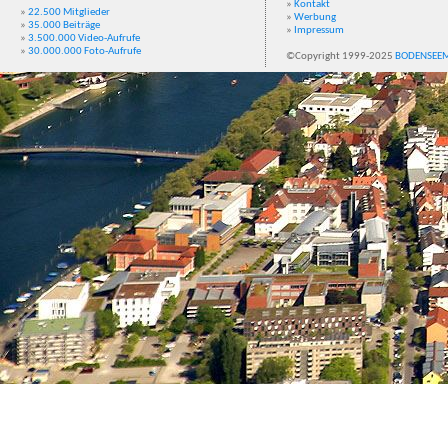
»
Kontakt
»
22.500 Mitglieder
»
Werbung
»
35.000 Beiträge
»
Impressum
»
3.500.000 Video-Aufrufe
»
30.000.000 Foto-Aufrufe
©Copyright 1999-2025
BODENSEE