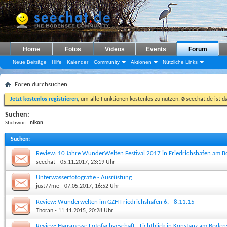
Home
Fotos
Videos
Events
Forum
Neue Beiträge
Hilfe
Kalender
Community
Aktionen
Nützliche Links
Foren durchsuchen
Jetzt kostenlos registrieren
, um alle Funktionen kostenlos zu nutzen.☺seechat.de ist d
Suchen:
Stichwort:
nikon
Suchen
:
Review: 10 Jahre WunderWelten Festival 2017 in Friedrichshafen am 
seechat
- 05.11.2017, 23:19 Uhr
Unterwasserfotografie - Ausrüstung
just77me
- 07.05.2017, 16:52 Uhr
Review: Wunderwelten im GZH Friedrichshafen 6. - 8.11.15
Thoran
- 11.11.2015, 20:28 Uhr
Review: Hausmesse Fotofachgeschäft - Lichtblick in Konstanz am Boden