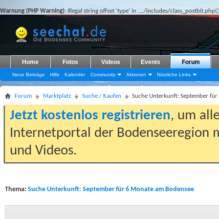
Warnung (PHP Warning)
: Illegal string offset 'type' in
..../includes/class_postbit.php(
Home
Fotos
Videos
Events
Forum
Neue Beiträge
Hilfe
Kalender
Community
Aktionen
Nützliche Links
Forum
Marktplatz
Suche / Kaufen
Suche Unterkunft: September fü
Jetzt kostenlos registrieren
, um all
Internetportal der Bodenseeregion m
und Videos.
Thema:
Suche Unterkunft: September für 6 Monate am Bodensee