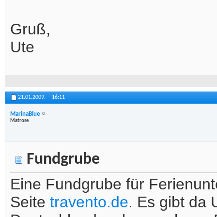
Gruß,
Ute
21.01.2009,
16:11
MarinaBlue
Matrose
Fundgrube
Eine Fundgrube für Ferienunt
Seite
travento.de
. Es gibt da