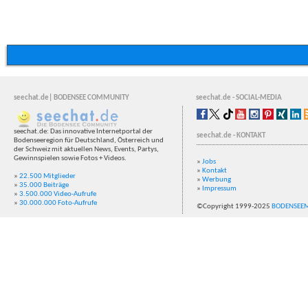
seechat.de| BODENSEE COMMUNITY
seechat.de - SOCIAL-MEDIA
seechat.de: Das innovative Internetportal der
seechat.de - KONTAKT
Bodenseeregion für Deutschland, Österreich und
der Schweiz mit aktuellen News, Events, Partys,
Gewinnspielen sowie Fotos + Videos.
»
Jobs
»
Kontakt
»
22.500 Mitglieder
»
Werbung
»
35.000 Beiträge
»
Impressum
»
3.500.000 Video-Aufrufe
»
30.000.000 Foto-Aufrufe
©Copyright 1999-2025
BODENSEE