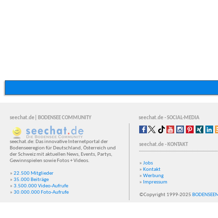
seechat.de| BODENSEE COMMUNITY
seechat.de - SOCIAL-MEDIA
seechat.de: Das innovative Internetportal der
seechat.de - KONTAKT
Bodenseeregion für Deutschland, Österreich und
der Schweiz mit aktuellen News, Events, Partys,
Gewinnspielen sowie Fotos + Videos.
»
Jobs
»
Kontakt
»
22.500 Mitglieder
»
Werbung
»
35.000 Beiträge
»
Impressum
»
3.500.000 Video-Aufrufe
»
30.000.000 Foto-Aufrufe
©Copyright 1999-2025
BODENSEE