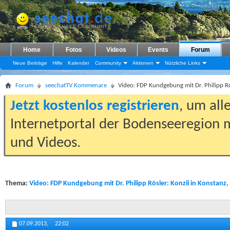
Home
Fotos
Videos
Events
Forum
Neue Beiträge
Hilfe
Kalender
Community
Aktionen
Nützliche Links
Forum
seechatTV Kommenare
Video: FDP Kundgebung mit Dr. Philipp Rö
Jetzt kostenlos registrieren
, um all
Internetportal der Bodenseeregion m
und Videos.
Thema:
Video: FDP Kundgebung mit Dr. Philipp Rösler: Konzil in Konstanz,
07.09.2013,
22:02