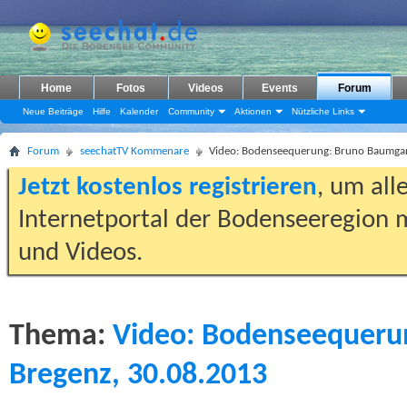
Home
Fotos
Videos
Events
Forum
Neue Beiträge
Hilfe
Kalender
Community
Aktionen
Nützliche Links
Forum
seechatTV Kommenare
Video: Bodenseequerung: Bruno Baumga
Jetzt kostenlos registrieren
, um all
Internetportal der Bodenseeregion m
und Videos.
Thema:
Video: Bodenseequeru
Bregenz, 30.08.2013