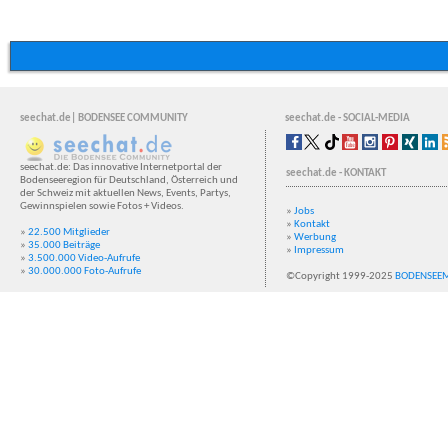
seechat.de| BODENSEE COMMUNITY
seechat.de - SOCIAL-MEDIA
seechat.de: Das innovative Internetportal der
seechat.de - KONTAKT
Bodenseeregion für Deutschland, Österreich und
der Schweiz mit aktuellen News, Events, Partys,
Gewinnspielen sowie Fotos + Videos.
»
Jobs
»
Kontakt
»
22.500 Mitglieder
»
Werbung
»
35.000 Beiträge
»
Impressum
»
3.500.000 Video-Aufrufe
»
30.000.000 Foto-Aufrufe
©Copyright 1999-2025
BODENSEE