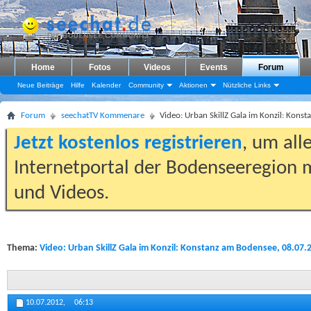
Home
Fotos
Videos
Events
Forum
Neue Beiträge
Hilfe
Kalender
Community
Aktionen
Nützliche Links
Forum
seechatTV Kommenare
Video: Urban SkillZ Gala im Konzil: Kon
Jetzt kostenlos registrieren
, um all
Internetportal der Bodenseeregion m
und Videos.
Thema:
Video: Urban SkillZ Gala im Konzil: Konstanz am Bodensee, 08.07.
10.07.2012,
06:13