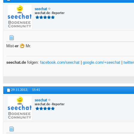
seechat
seechat.de - Reporter
Mist-
er
Mr.
seechat.de
folgen:
facebook.com/seechat
|
google.com/+seechat
|
twitt
29.11.2013,
15:41
seechat
seechat.de - Reporter