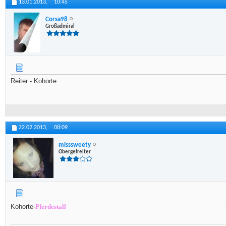
13.01.2013,
10:45
Corsa98
Großadmiral
Reiter - Kohorte
22.02.2013,
08:09
misssweety
Obergefreiter
Kohorte-
Pferdestall