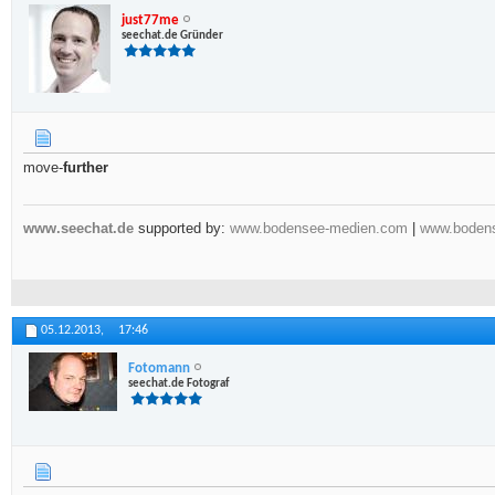
just77me
seechat.de Gründer
move-
further
www.seechat.de
supported by:
www.bodensee-medien.com
|
www.bodens
05.12.2013,
17:46
Fotomann
seechat.de Fotograf