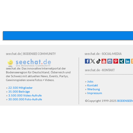
seechat.de| BODENSEE COMMUNITY
seechat.de - SOCIAL-MEDIA
seechat.de: Das innovative Internetportal der
seechat.de - KONTAKT
Bodenseeregion für Deutschland, Österreich und
der Schweiz mit aktuellen News, Events, Partys,
Gewinnspielen sowie Fotos + Videos.
»
Jobs
»
Kontakt
»
22.500 Mitglieder
»
Werbung
»
35.000 Beiträge
»
Impressum
»
3.500.000 Video-Aufrufe
»
30.000.000 Foto-Aufrufe
©Copyright 1999-2025
BODENSEE