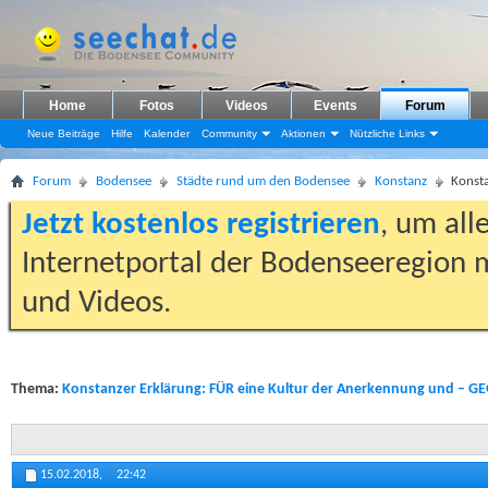
Home
Fotos
Videos
Events
Forum
Neue Beiträge
Hilfe
Kalender
Community
Aktionen
Nützliche Links
Forum
Bodensee
Städte rund um den Bodensee
Konstanz
Konsta
Jetzt kostenlos registrieren
, um all
Internetportal der Bodenseeregion m
und Videos.
Thema:
Konstanzer Erklärung: FÜR eine Kultur der Anerkennung und – G
15.02.2018,
22:42