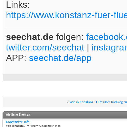
Links:
https://www.konstanz-fuer-flu
seechat.de
folgen:
facebook
twitter.com/seechat
|
instagr
APP:
seechat.de/app
«
Wir in Konstanz - Film über Radweg 
Ähnliche Themen
Konstanzer Tafel
Von sonnentau im Forum Alltagsgeschehen