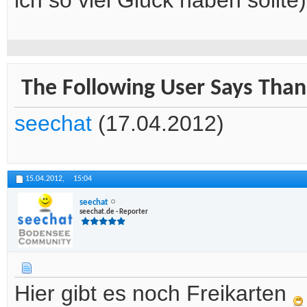
ich so viel Glück haben sollt
The Following User Says Thank
seechat
(17.04.2012)
15.04.2012,
15:04
seechat
seechat.de - Reporter
Hier gibt es noch Freikarten