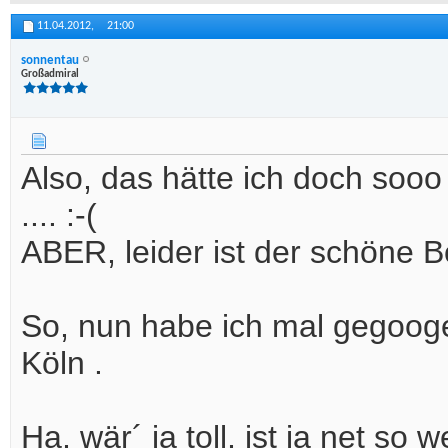
11.04.2012,
21:00
sonnentau
Großadmiral
Also, das hätte ich doch so
.... :-(
ABER, leider ist der schöne
So, nun habe ich mal gegoog
Köln .
Ha, wär´ ja toll, ist ja net so 