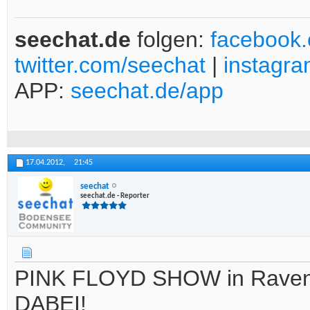
seechat.de
folgen:
facebook
twitter.com/seechat
|
instagr
APP:
seechat.de/app
17.04.2012,
21:45
seechat
seechat.de - Reporter
PINK FLOYD SHOW in Ravensb
DABEI!