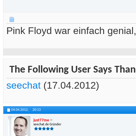
Pink Floyd war einfach genial
The Following User Says Than
seechat
(17.04.2012)
04.04.2012,
20:13
just77me
seechat.de Gründer