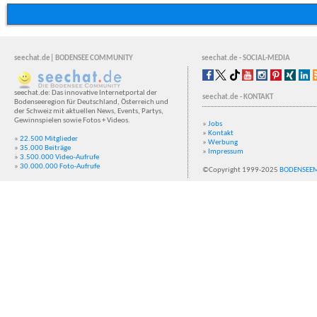
seechat.de| BODENSEE COMMUNITY
seechat.de - SOCIAL-MEDIA
seechat.de: Das innovative Internetportal der
seechat.de - KONTAKT
Bodenseeregion für Deutschland, Österreich und
der Schweiz mit aktuellen News, Events, Partys,
Gewinnspielen sowie Fotos + Videos.
»
Jobs
»
Kontakt
»
22.500 Mitglieder
»
Werbung
»
35.000 Beiträge
»
Impressum
»
3.500.000 Video-Aufrufe
»
30.000.000 Foto-Aufrufe
©Copyright 1999-2025
BODENSEE