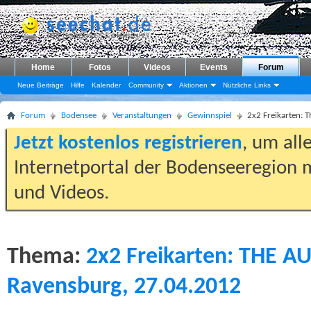
Home
Fotos
Videos
Events
Forum
Neue Beiträge
Hilfe
Kalender
Community
Aktionen
Nützliche Links
Forum
Bodensee
Veranstaltungen
Gewinnspiel
2x2 Freikarten:
Jetzt kostenlos registrieren
, um all
Internetportal der Bodenseeregion m
und Videos.
Thema:
2x2 Freikarten: THE 
Ravensburg, 27.04.2012