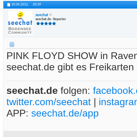
10.04.2012,
20:39
seechat
seechat.de - Reporter
PINK FLOYD SHOW in Ravensb
seechat.de gibt es Freikarten
seechat.de
folgen:
facebook
twitter.com/seechat
|
instagr
APP:
seechat.de/app