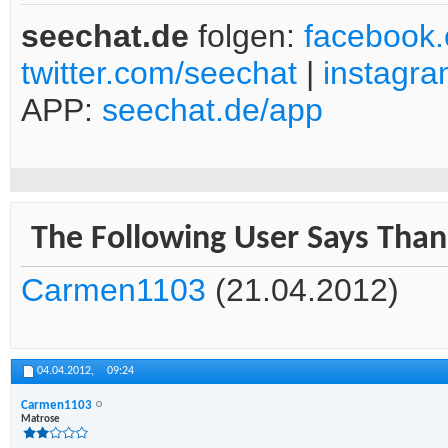
seechat.de
folgen:
facebook
twitter.com/seechat
|
instagr
APP:
seechat.de/app
The Following User Says Thank
Carmen1103
(21.04.2012)
04.04.2012,
09:24
Carmen1103
Matrose