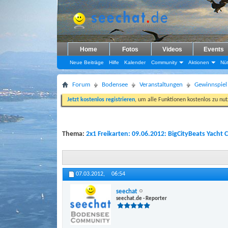
Home
Fotos
Videos
Events
Neue Beiträge
Hilfe
Kalender
Community
Aktionen
Nüt
Forum
Bodensee
Veranstaltungen
Gewinnspiel
Jetzt kostenlos registrieren
, um alle Funktionen kostenlos zu nu
Thema:
2x1 Freikarten: 09.06.2012: BigCityBeats Yach
07.03.2012,
06:54
seechat
seechat.de - Reporter