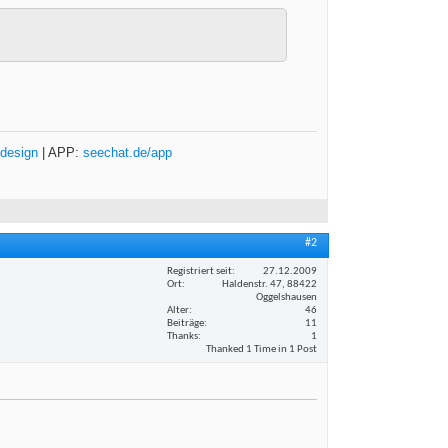
design
| APP:
seechat.de/app
#2
Registriert seit
27.12.2009
Ort
Haldenstr. 47, 88422
Oggelshausen
Alter
46
Beiträge
11
Thanks
1
Thanked 1 Time in 1 Post