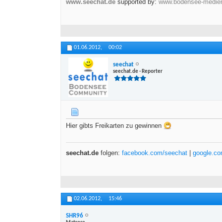
www.seechat.de
supported by:
www.bodensee-medie
01.06.2012,
00:02
seechat
seechat.de - Reporter
Hier gibts Freikarten zu gewinnen
seechat.de
folgen:
facebook.com/seechat
|
google.c
02.06.2012,
15:46
SHR96