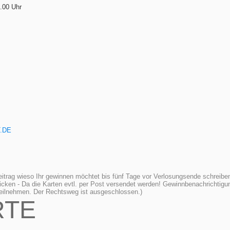
9.00 Uhr
T.DE
trag wieso Ihr gewinnen möchtet bis fünf Tage vor Verlosungsende schreiben
icken - Da die Karten evtl. per Post versendet werden! Gewinnbenachrichtig
 teilnehmen. Der Rechtsweg ist ausgeschlossen.)
RTE