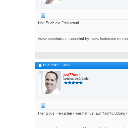
Holt Euch die Freikarten!
www.seechat.de
supported by:
www.bodensee-medie
12.05.2012,
20:34
just77me
seechat.de Gründer
Hier gibt's Freikarten - wer hat lust auf Yachtclubbing