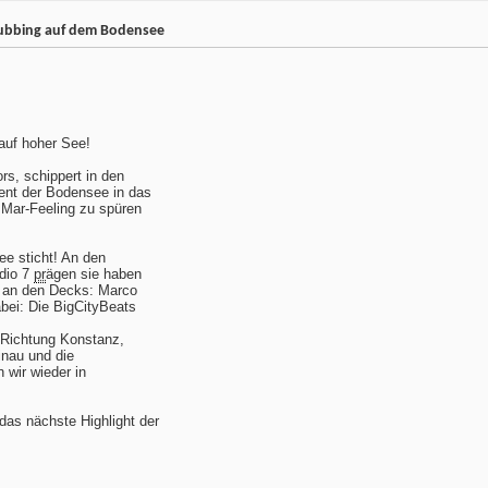
Clubbing auf dem Bodensee
auf hoher See!
rs, schippert in den
ent der Bodensee in das
 Mar-Feeling zu spüren
ee sticht! An den
adio 7
pr
ägen sie haben
 an den Decks: Marco
bei: Die BigCityBeats
r Richtung Konstanz,
inau und die
 wir wieder in
as nächste Highlight der