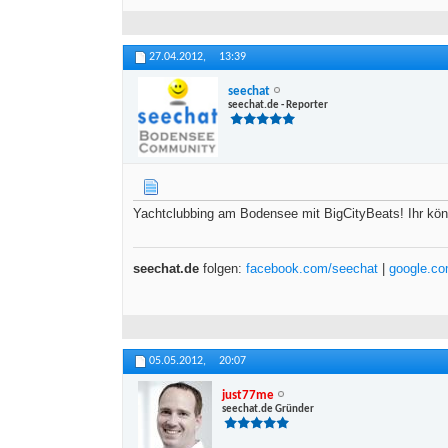
27.04.2012,
13:39
seechat
seechat.de - Reporter
Yachtclubbing am Bodensee mit BigCityBeats! Ihr kön
seechat.de
folgen:
facebook.com/seechat
|
google.c
05.05.2012,
20:07
just77me
seechat.de Gründer