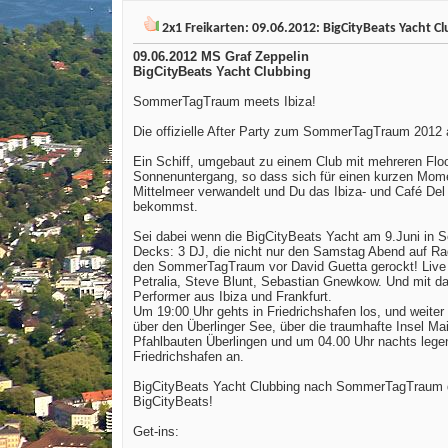
2x1 Freikarten: 09.06.2012: BigCityBeats Yacht 
09.06.2012 MS Graf Zeppelin
BigCityBeats Yacht Clubbing
SommerTagTraum meets Ibiza!
Die offizielle After Party zum SommerTagTraum 2012 
Ein Schiff, umgebaut zu einem Club mit mehreren Floo
Sonnenuntergang, so dass sich für einen kurzen Mom
Mittelmeer verwandelt und Du das Ibiza- und Café Del
bekommst.
Sei dabei wenn die BigCityBeats Yacht am 9.Juni in S
Decks: 3 DJ, die nicht nur den Samstag Abend auf R
den SommerTagTraum vor David Guetta gerockt! Live
Petralia, Steve Blunt, Sebastian Gnewkow. Und mit da
Performer aus Ibiza und Frankfurt.
Um 19:00 Uhr gehts in Friedrichshafen los, und weite
über den Überlinger See, über die traumhafte Insel Ma
Pfahlbauten Überlingen und um 04.00 Uhr nachts legen
Friedrichshafen an.
BigCityBeats Yacht Clubbing nach SommerTagTraum d
BigCityBeats!
Get-ins: