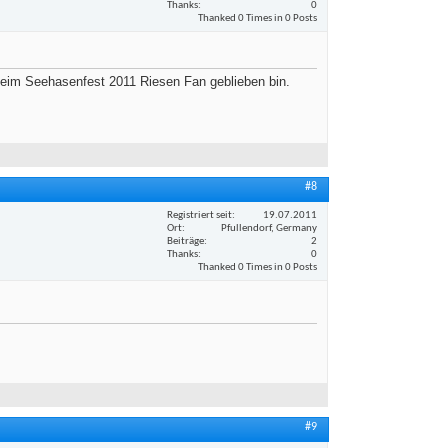
Thanks
0
Thanked 0 Times in 0 Posts
beim Seehasenfest 2011 Riesen Fan geblieben bin.
#8
Registriert seit
19.07.2011
Ort
Pfullendorf, Germany
Beiträge
2
Thanks
0
Thanked 0 Times in 0 Posts
#9