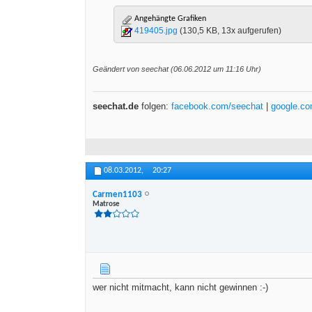
Angehängte Grafiken
419405.jpg
(130,5 KB, 13x aufgerufen)
Geändert von seechat (06.06.2012 um
11:16
Uhr)
seechat.de
folgen:
facebook.com/seechat
|
google.c
08.03.2012,
20:27
Carmen1103
Matrose
wer nicht mitmacht, kann nicht gewinnen :-)