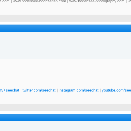
n.com
|
www.bodensee-hochzeiten.com
|
www.bodensee-photography.com
|
w
om/+seechat
|
twitter.com/seechat
|
instagram.com/seechat
|
youtube.com/see