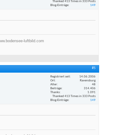
Thanked 413 Times in 333 Posts
Blog-Einträge
149
ww.bodensee-luftbild.com
#5
Registriert seit
14.06.2006
Ort
Ravensburg
Alter
48
Beiträge
314.406
Thanks
1.091
Thanked 413 Times in 333 Posts
Blog-Einträge
149