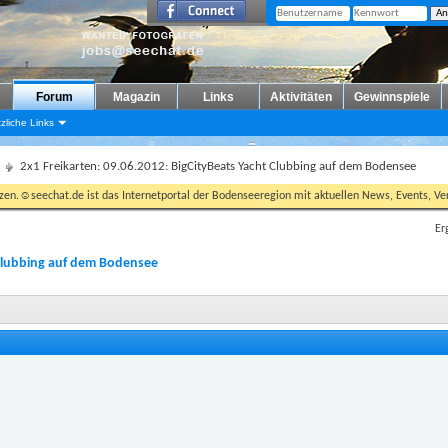
Forum
Magazin
Links
Aktivitäten
Gewinnspiele
zliche Links
2x1 Freikarten: 09.06.2012: BigCityBeats Yacht Clubbing auf dem Bodensee
tzen.☺seechat.de ist das Internetportal der Bodenseeregion mit aktuellen News, Events, Ver
Er
t Clubbing auf dem Bodensee