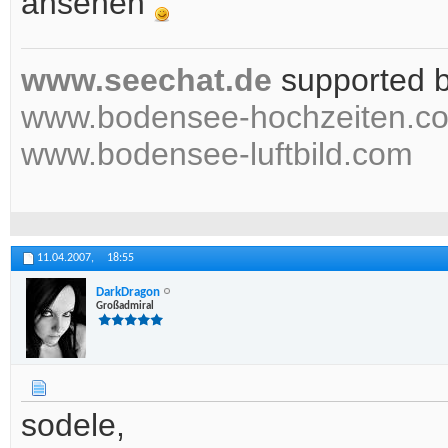
ansehen
www.seechat.de
supported 
www.bodensee-hochzeiten.c
www.bodensee-luftbild.com
11.04.2007,
18:55
DarkDragon
Großadmiral
sodele,