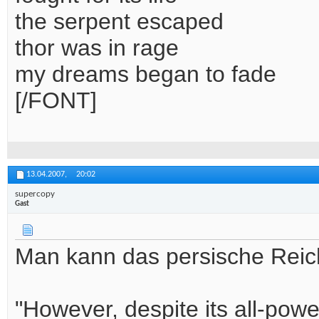
the serpent escaped
thor was in rage
my dreams began to fade
[/FONT]
13.04.2007,
20:02
supercopy
Gast
Man kann das persische Reich
"However, despite its all-powe