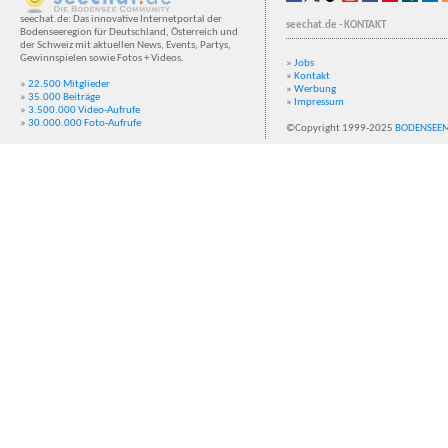
seechat.de: Das innovative Internetportal der
seechat.de - KONTAKT
Bodenseeregion für Deutschland, Österreich und
der Schweiz mit aktuellen News, Events, Partys,
Gewinnspielen sowie Fotos + Videos.
»
Jobs
»
Kontakt
»
22.500 Mitglieder
»
Werbung
»
35.000 Beiträge
»
Impressum
»
3.500.000 Video-Aufrufe
»
30.000.000 Foto-Aufrufe
©Copyright 1999-2025
BODENSEE