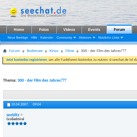
Home
Fotos
Videos
Events
Forum
Neue Beiträge
Hilfe
Kalender
Community
Aktionen
Nützliche Links
Forum
Bodensee
Kinos
Filme
300 - der Film des Jahres???
Jetzt kostenlos registrieren
, um alle Funktionen kostenlos zu nutzen.☺seechat.de ist d
Thema:
300 - der Film des Jahres???
10.04.2007,
09:04
seeblitz
Großadmiral