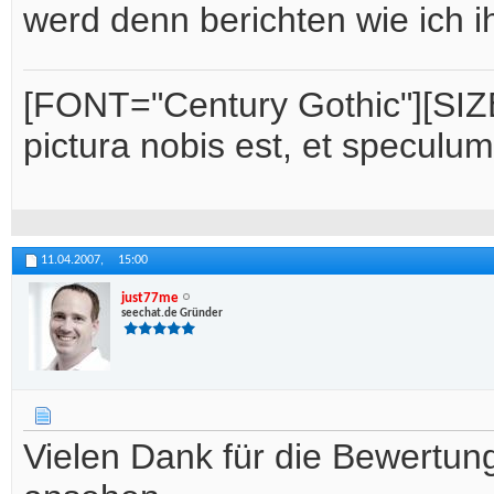
werd denn berichten wie ich i
[FONT="Century Gothic"][SIZE
pictura nobis est, et speculu
11.04.2007,
15:00
just77me
seechat.de Gründer
Vielen Dank für die Bewertun