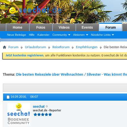
Home
Fotos
Videos
Events
Forum
Neue Beiträge
Hilfe
Kalender
Community
Aktionen
Nützliche Links
Forum
Urlaubsforum
Reiseforum
Empfehlungen
Die besten Reis
Jetzt kostenlos registrieren
, um alle Funktionen kostenlos zu nutzen.☺seechat.de ist d
Thema:
Die besten Reiseziele über Weihnachten / Silvester - Was könnt I
14.09.2016,
06:07
seechat
seechat.de - Reporter