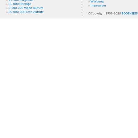
»
22.500 Mitglieder
»
Werbung
»
35.000 Beiträge
»
Impressum
»
3.500.000 Video-Aufrufe
»
30.000.000 Foto-Aufrufe
©Copyright 1999-2025
BODENSEE