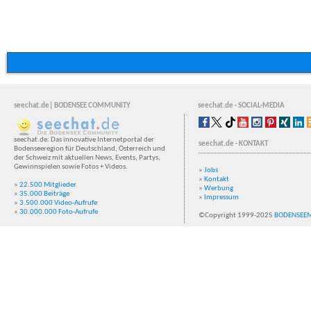
seechat.de| BODENSEE COMMUNITY
seechat.de - SOCIAL-MEDIA
seechat.de: Das innovative Internetportal der
seechat.de - KONTAKT
Bodenseeregion für Deutschland, Österreich und
der Schweiz mit aktuellen News, Events, Partys,
Gewinnspielen sowie Fotos + Videos.
»
Jobs
»
Kontakt
»
22.500 Mitglieder
»
Werbung
»
35.000 Beiträge
»
Impressum
»
3.500.000 Video-Aufrufe
»
30.000.000 Foto-Aufrufe
©Copyright 1999-2025
BODENSEE