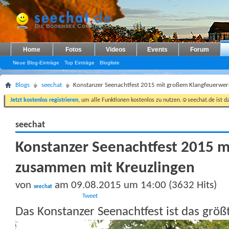
Home
Fotos
Videos
Events
Forum
Neue Blog-Einträge
Top Einträge
Blogliste
Blogs
seechat
Konstanzer Seenachtfest 2015 mit großem Klangfeuerwer
Jetzt kostenlos registrieren
, um alle Funktionen kostenlos zu nutzen.☺seechat.de ist d
seechat
Konstanzer Seenachtfest 2015 
zusammen mit Kreuzlingen
von
am 09.08.2015 um 14:00 (3632 Hits)
seechat
Tweet
Das Konstanzer Seenachtfest ist das grö