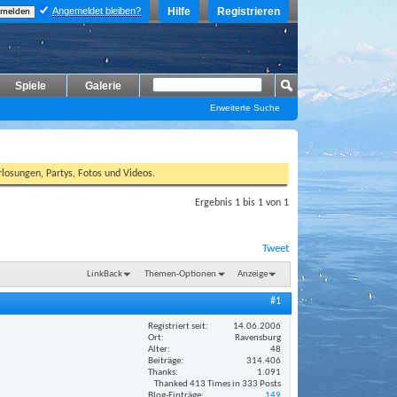
Angemeldet bleiben?
Hilfe
Registrieren
Spiele
Galerie
Erweiterte Suche
losungen, Partys, Fotos und Videos.
Ergebnis 1 bis 1 von 1
Tweet
LinkBack
Themen-Optionen
Anzeige
#1
Registriert seit
14.06.2006
Ort
Ravensburg
Alter
48
Beiträge
314.406
Thanks
1.091
Thanked 413 Times in 333 Posts
Blog-Einträge
149