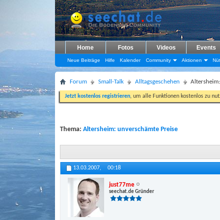
Home
Fotos
Videos
Events
Neue Beiträge
Hilfe
Kalender
Community
Aktionen
Nüt
Forum
Small-Talk
Alltagsgeschehen
Altersheim
Jetzt kostenlos registrieren
, um alle Funktionen kostenlos zu nu
Thema:
Altersheim: unverschämte Preise
13.03.2007,
00:18
just77me
seechat.de Gründer