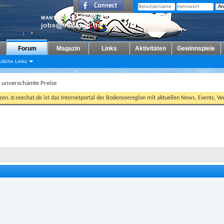
Forum
Magazin
Links
Aktivitäten
Gewinnspiele
zliche Links
: unverschämte Preise
tzen.☺seechat.de ist das Internetportal der Bodenseeregion mit aktuellen News, Events, Ver