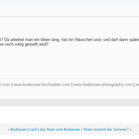
 Da arbeitet man ein leben lang, hat ein Häuschen usw. und darf dann späte
e noch ruhig gestellt wird?
n.com
|
www.bodensee-hochzeiten.com
|
www.bodensee-photography.com
|
w
«
Bodensee Crack's das Team vom Bodensee
|
Wann kommt der Sommer?
»