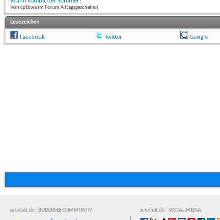
Wann kommt der Sommer?
Von cptbwa im Forum Alltagsgeschehen
Lesezeichen
Facebook
Twitter
Google
seechat.de| BODENSEE COMMUNITY
seechat.de - SOCIAL-MEDIA