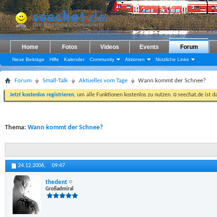
Home
Fotos
Videos
Events
Forum
Neue Beiträge
Hilfe
Kalender
Community
Aktionen
Nützliche Links
Forum
Small-Talk
Aktuelles vom Tage
Wann kommt der Schnee?
Jetzt kostenlos registrieren
, um alle Funktionen kostenlos zu nutzen.☺seechat.de ist d
Thema:
Wann kommt der Schnee?
24.12.2006,
09:47
thedent
Großadmiral