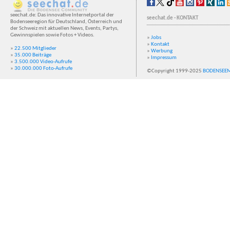
seechat.de: Das innovative Internetportal der
seechat.de - KONTAKT
Bodenseeregion für Deutschland, Österreich und
der Schweiz mit aktuellen News, Events, Partys,
Gewinnspielen sowie Fotos + Videos.
»
Jobs
»
Kontakt
»
22.500 Mitglieder
»
Werbung
»
35.000 Beiträge
»
Impressum
»
3.500.000 Video-Aufrufe
»
30.000.000 Foto-Aufrufe
©Copyright 1999-2025
BODENSEE