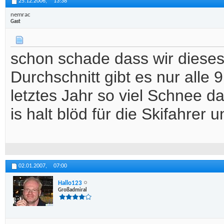
25.12.2006,
13:38
nemrac
Gast
schon schade dass wir diese
Durchschnitt gibt es nur alle
letztes Jahr so viel Schnee da
is halt blöd für die Skifahrer u
02.01.2007,
07:00
Hallo123
Großadmiral