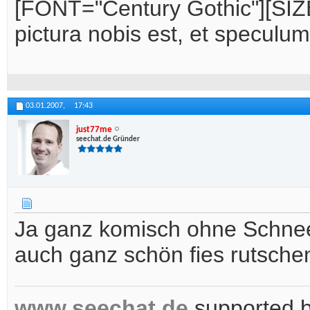
[FONT="Century Gothic"][SIZE
pictura nobis est, et speculu
03.01.2007,
17:43
just77me
seechat.de Gründer
Ja ganz komisch ohne Schnee
auch ganz schön fies rutschen
www.seechat.de
supported 