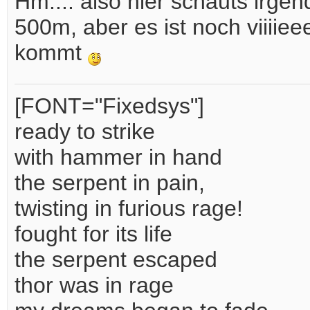
Hm.... also hier schauts irge
500m, aber es ist noch viiiie
kommt
[FONT="Fixedsys"]
ready to strike
with hammer in hand
the serpent in pain,
twisting in furious rage!
fought for its life
the serpent escaped
thor was in rage