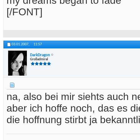
my dreams began to fade
[/FONT]
03.01.2007,
11:57
DarkDragon
Großadmiral
na, also bei mir siehts auch 
aber ich hoffe noch, das es 
die hoffnung stirbt ja bekanntl